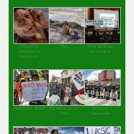
Amazonía
Perú
Valle del Elqui
defiende su
sin minería.
territorio
Vale mata, Brasil
Tía María no va !
Orinoco,
Perú
Venezuela