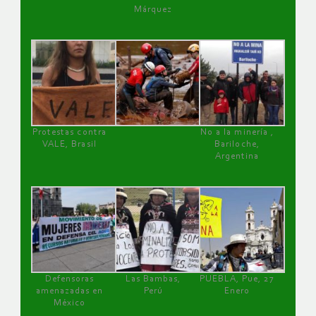
Márquez
Protestas contra
No a la minería ,
VALE, Brasil
Bariloche,
Argentina
Defensoras
Las Bambas,
PUEBLA, Pue, 27
amenazadas en
Perú
Enero
México