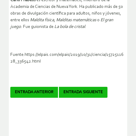
Carlo Frabetti
es escritor y matemático, miembro de la
Academia de Ciencias de Nueva York. Ha publicado más de 50
obras de divulgación científica para adultos, niños y jóvenes,
entre ellos
Maldita física, Malditas matemáticas
o
El gran
juego
. Fue guionista de
La bola de cristal
.
Fuente:https://elpais.com/elpais/2019/10/31/ciencia/15725116
28_336542.html
Navegador
ENTRADA ANTERIOR
ENTRADA SIGUIENTE
de
artículos