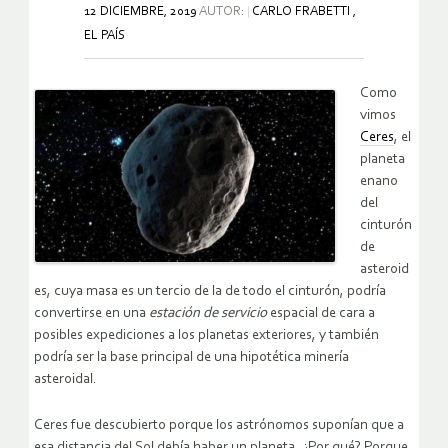
12 DICIEMBRE, 2019
AUTOR:
CARLO FRABETTI ,
EL PAÍS
Como
vimos
Ceres
, el
planeta
enano
del
cinturón
de
asteroid
es, cuya masa es un tercio de la de todo el cinturón, podría
convertirse en una
estación de servicio
espacial de cara a
posibles expediciones a los planetas exteriores, y también
podría ser la base principal de una hipotética minería
asteroidal.
Ceres fue descubierto porque los astrónomos suponían que a
esa distancia del Sol debía haber un planeta. ¿Por qué? Porque,