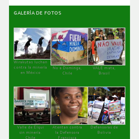
GALERÌA DE FOTOS
Wirakutas luchan
contra la minería
No a Dominga,
VALE mata,
en México
Chile
Brasil
Valle de Elqui
Atentan contra
Defensoras de
sin minería.
la Defensora
Bolivia
Chile
Francisca