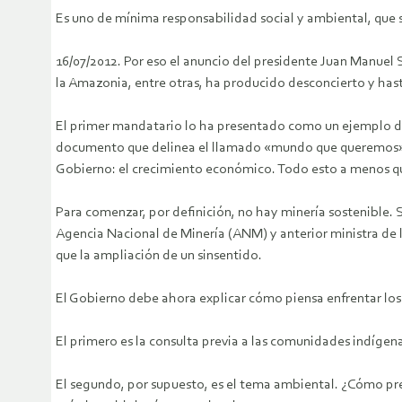
Es uno de mínima responsabilidad social y ambiental, que si
16/07/2012. Por eso el anuncio del presidente Juan Manuel 
la Amazonia, entre otras, ha producido desconcierto y hast
El primer mandatario lo ha presentado como un ejemplo de 
documento que delinea el llamado «mundo que queremos». 
Gobierno: el crecimiento económico. Todo esto a menos que 
Para comenzar, por definición, no hay minería sostenible. 
Agencia Nacional de Minería (ANM) y anterior ministra de lo
que la ampliación de un sinsentido.
El Gobierno debe ahora explicar cómo piensa enfrentar los
El primero es la consulta previa a las comunidades indígen
El segundo, por supuesto, es el tema ambiental. ¿Cómo pret