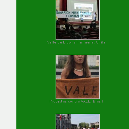
Valle de Elqui sin minería. Chile
Protestas contra VALE, Brasil