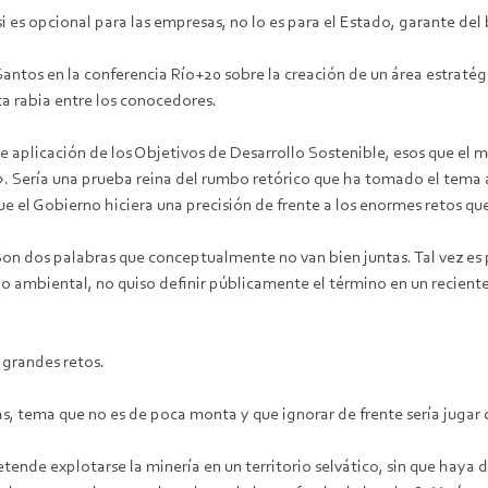
 es opcional para las empresas, no lo es para el Estado, garante del 
Santos en la conferencia Río+20 sobre la creación de un área estratég
a rabia entre los conocedores.
aplicación de los Objetivos de Desarrollo Sostenible, esos que el m
Sería una prueba reina del rumbo retórico que ha tomado el tema a
el Gobierno hiciera una precisión de frente a los enormes retos que 
Son dos palabras que conceptualmente no van bien juntas. Tal vez es 
 ambiental, no quiso definir públicamente el término en un reciente e
 grandes retos.
as, tema que no es de poca monta y que ignorar de frente sería jugar
ende explotarse la minería en un territorio selvático, sin que haya 