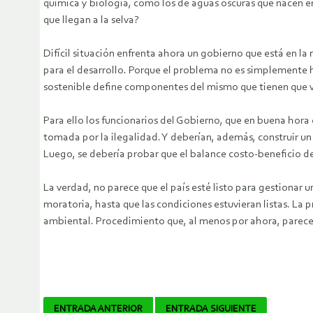
química y biología, como los de aguas oscuras que nacen en
que llegan a la selva?
Difícil situación enfrenta ahora un gobierno que está en l
para el desarrollo. Porque el problema no es simplemente h
sostenible define componentes del mismo que tienen que ver 
Para ello los funcionarios del Gobierno, que en buena hora 
tomada por la ilegalidad. Y deberían, además, construir un
Luego, se debería probar que el balance costo-beneficio de 
La verdad, no parece que el país esté listo para gestiona
moratoria, hasta que las condiciones estuvieran listas. La 
ambiental. Procedimiento que, al menos por ahora, parece
Navegador
ENTRADA ANTERIOR
ENTRADA SIGUIENTE