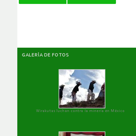
de
artículos
GALERÌA DE FOTOS
Wirakutas luchan contra la minería en México