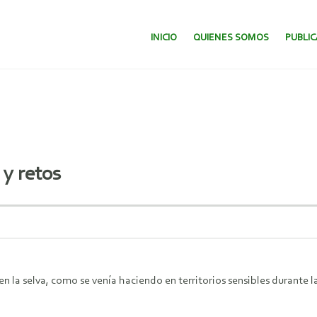
SALTAR AL CONTENIDO.
INICIO
QUIENES SOMOS
PUBLI
 y retos
 la selva, como se venía haciendo en territorios sensibles durante l