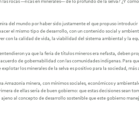
 las rocas —ricas en minerales— de lo profundo de la selva? ¿Y cómo
a mira del mundo por haber sido justamente el que propuso introducir
acer el mismo tipo de desarrollo, con un contenido social y ambienta
con la calidad de vida, la viabilidad del sistema ambiental y la equi
entendieron ya que la feria de títulos mineros era nefasta, deben pro
 acuerdo de gobernabilidad con las comunidades indígenas. Para que 
explotar los minerales de la selva es positivo para la sociedad, más a
r una Amazonia minera, con mínimos sociales, económicos y ambienta
primera de ellas sería de buen gobierno: que estas decisiones sean t
 ajeno al concepto de desarrollo sostenible que este gobierno manej