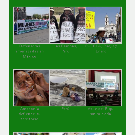
Defensoras
Las Bambas,
PUEBLA, Pue, 27
amenazadas en
Perú
Enero
México
Amazonía
Perú
Valle del Elqui
defiende su
sin minería.
territorio