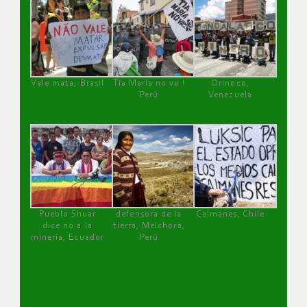
Vale mata, Brasil
Tía María no va !
Orinoco,
Perú
Venezuela
Pueblo Shuar
defensora de la
Caimanes, Chile
dice no a la
tierra, Melchora,
minería, Ecuador
Perú