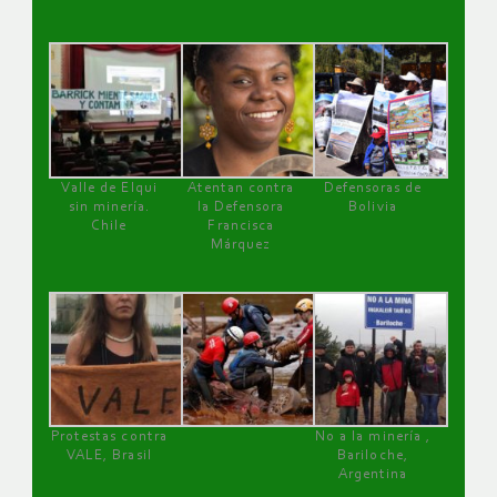
Valle de Elqui
Atentan contra
Defensoras de
sin minería.
la Defensora
Bolivia
Chile
Francisca
Márquez
Protestas contra
No a la minería ,
VALE, Brasil
Bariloche,
Argentina