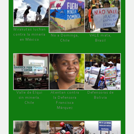
Wirakutas luchan
contra la minería
No a Dominga,
VALE mata,
en México
Chile
Brasil
Valle de Elqui
Atentan contra
Defensoras de
sin minería.
la Defensora
Bolivia
Chile
Francisca
Márquez