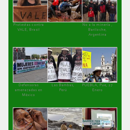
Protestas contra
No a la minería ,
VALE, Brasil
Bariloche,
Argentina
Defensoras
Las Bambas,
PUEBLA, Pue, 27
amenazadas en
Perú
Enero
México