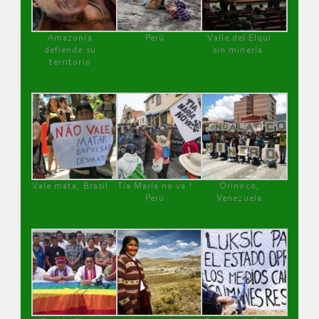
Amazonía
Perú
Valle del Elqui
defiende su
sin minería.
territorio
Vale mata, Brasil
Tía María no va !
Orinoco,
Perú
Venezuela