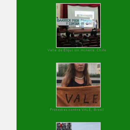
Valle de Elqui sin minería. Chile
Protestas contra VALE, Brasil