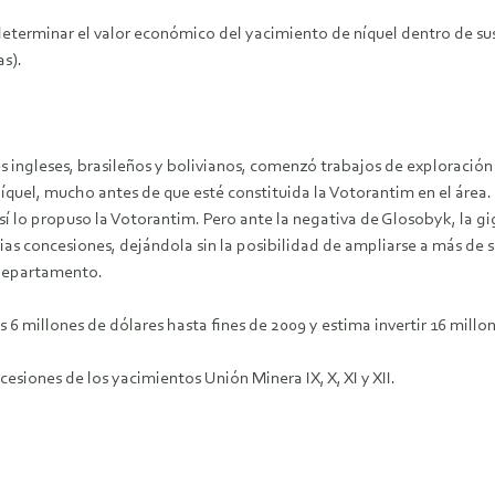
determinar el valor económico del yacimiento de níquel dentro de sus
as).
s ingleses, brasileños y bolivianos, comenzó trabajos de exploració
níquel, mucho antes de que esté constituida la Votorantim en el área. 
sí lo propuso la Votorantim. Pero ante la negativa de Glosobyk, la g
ias concesiones, dejándola sin la posibilidad de ampliarse a más de s
l departamento.
 6 millones de dólares hasta fines de 2009 y estima invertir 16 millo
siones de los yacimientos Unión Minera IX, X, XI y XII.