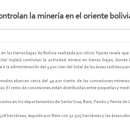
ontrolan la minería en el oriente boliv
 en las tierras bajas de Bolivia realizada por Alicia Tejada revela 
pital inglés) controlan la actividad minera en tierras bajas, donde
 a la administración del 4 por cien del total de las áreas cedidas par
cionales abarcan cerca del 49 por ciento de las concesiones minera
as. El resto de concesiones están distribuidas entre pequeñas y medi
icados en los departamentos de Santa Cruz, Beni, Pando y Norte de L
528 hectáreas, seguido por Beni con 32.525 hectáreas y las áreas ub