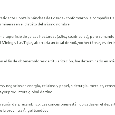
sidente Gonzalo Sánchez de Lozada- conformaron la compañía Paitit
 mineras en el distrito del mismo nombre.
una superficie de 70.100 hectáreas (2.804 cuadriculas), pero sumando
 Mining y Las Tojas, abarcaría un total de 106.700 hectáreas, es decir
 el fin de obtener valores de titularización, fue determinado en más
 y negocios en energía, celulosa y papel, siderurgia, metales, cemento
mayor productora global de zinc.
 región del precámbrico. Las concesiones están ubicadas en el depar
e la provincia Ángel Sandóval.