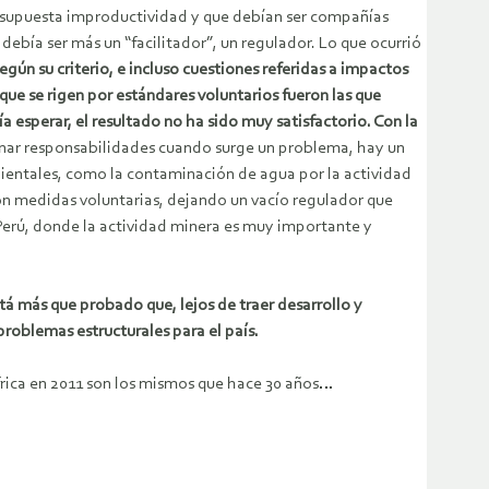
su supuesta improductividad y que debían ser compañías
ebía ser más un “facilitador”, un regulador. Lo que ocurrió
ún su criterio, e incluso cuestiones referidas a impactos
ue se rigen por estándares voluntarios fueron las que
esperar, el resultado no ha sido muy satisfactorio. Con la
inar responsabilidades cuando surge un problema, hay un
entales, como la contaminación de agua por la actividad
 con medidas voluntarias, dejando un vacío regulador que
 Perú, donde la actividad minera es muy importante y
 más que probado que, lejos de traer desarrollo y
problemas estructurales para el país.
rica en 2011 son los mismos que hace 30 años…