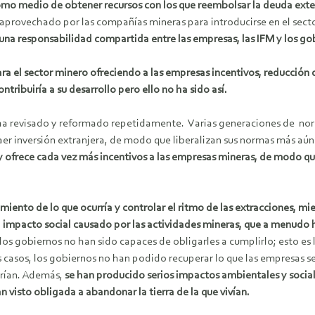
 como medio de obtener recursos con los que reembolsar la deuda ext
ue aprovechado por las compañías mineras para introducirse en el sec
una responsabilidad compartida entre las empresas, las IFM y los gob
para el sector minero ofreciendo a las empresas incentivos, reducción 
ntribuiría a su desarrollo pero ello no ha sido así.
se ha revisado y reformado repetidamente. Varias generaciones de nor
er inversión extranjera, de modo que liberalizan sus normas más aún 
y ofrece cada vez más incentivos a las empresas mineras, de modo qu
iento de lo que ocurría y controlar el ritmo de las extracciones, m
l impacto social causado por las actividades mineras, que a menud
s gobiernos no han sido capaces de obligarles a cumplirlo; esto es l
 casos, los gobiernos no han podido recuperar lo que las empresas s
erían. Además,
se han producido serios impactos ambientales y social
 visto obligada a abandonar la tierra de la que vivían.