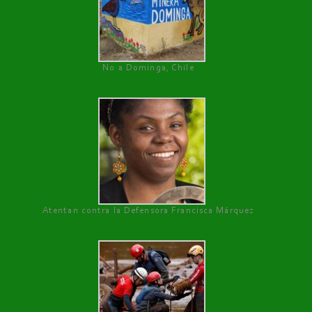
No a Dominga, Chile
Atentan contra la Defensora Francisca Márquez