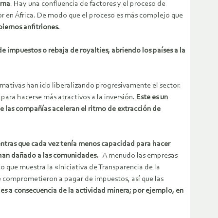
erna
. Hay una confluencia de factores y el proceso de
tor en África. De modo que el proceso es más complejo que
iernos anfitriones.
de impuestos o rebaja de royalties, abriendo los países a la
mativas han ido liberalizando progresivamente el sector.
para hacerse más atractivos a la inversión.
Este es un
e las compañías aceleran el ritmo de extracción de
ientras que cada vez tenía menos capacidad para hacer
o han dañado a las comunidades.
A menudo las empresas
o que muestra la «Iniciativa de Transparencia de la
e comprometieron a pagar de impuestos, así que las
es a consecuencia de la actividad minera; por ejemplo, en