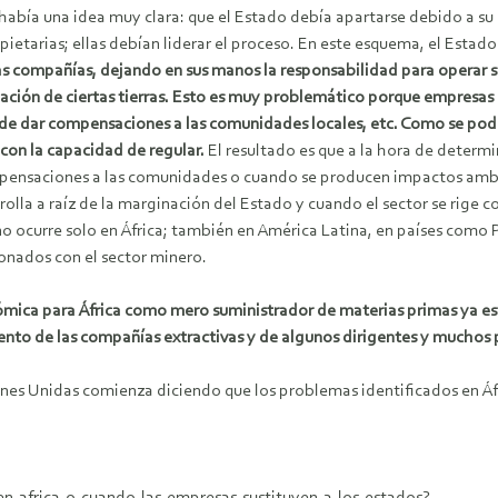
a había una idea muy clara: que el Estado debía apartarse debido a 
tarias; ellas debían liderar el proceso. En este esquema, el Estado d
s compañías, dejando en sus manos la responsabilidad para operar seg
ción de ciertas tierras. Esto es muy problemático porque empresas q
de dar compensaciones a las comunidades locales, etc. Como se podía 
 con la capacidad de regular.
El resultado es que a la hora de determ
mpensaciones a las comunidades o cuando se producen impactos ambi
rolla a raíz de la marginación del Estado y cuando el sector se rige
no ocurre solo en África; también en América Latina, en países como
onados con el sector minero.
mica para África como mero suministrador de materias primas ya está
iento de las compañías extractivas y de algunos dirigentes y muchos 
nes Unidas comienza diciendo que los problemas identificados en Áf