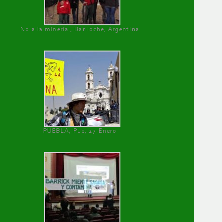
No a la minería , Bariloche, Argentina
PUEBLA, Pue, 27 Enero