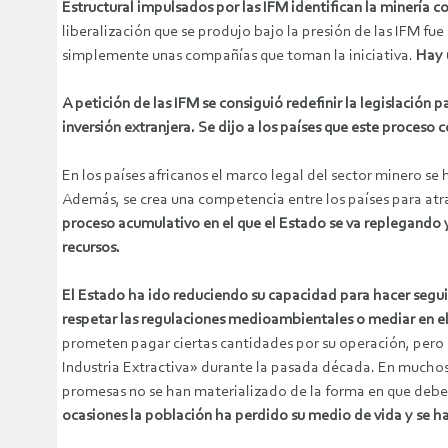
Estructural impulsados por las IFM identifican la minería
liberalización que se produjo bajo la presión de las IFM f
simplemente unas compañías que toman la iniciativa.
Hay 
A petición de las IFM se consiguió redefinir la legislación 
inversión extranjera. Se dijo a los países que este proceso co
En los países africanos el marco legal del sector minero 
Además, se crea una competencia entre los países para atra
proceso acumulativo en el que el Estado se va replegando 
recursos.
El Estado ha ido reduciendo su capacidad para hacer seguim
respetar las regulaciones medioambientales o mediar en e
prometen pagar ciertas cantidades por su operación, pero lo
Industria Extractiva» durante la pasada década. En muchos
promesas no se han materializado de la forma en que deb
ocasiones la población ha perdido su medio de vida y se han