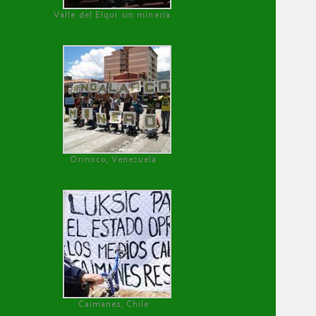
Valle del Elqui sin minería.
Orinoco, Venezuela
Caimanes, Chile