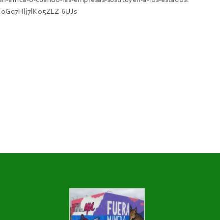
n-africa-o-cuando-las-empresas-sustituyen-a-los-estados?
oGq7Hlj7lKo5ZLZ-6UJs