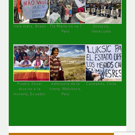
Vale mata, Brasil
Tía María no va !
Orinoco,
Perú
Venezuela
Pueblo Shuar
defensora de la
Caimanes, Chile
dice no a la
tierra, Melchora,
minería, Ecuador
Perú