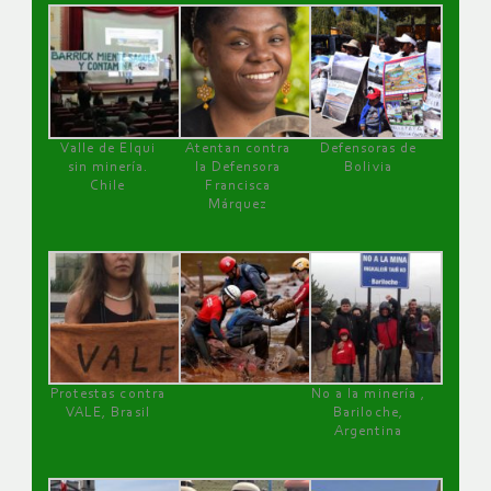
Valle de Elqui
Atentan contra
Defensoras de
sin minería.
la Defensora
Bolivia
Chile
Francisca
Márquez
Protestas contra
No a la minería ,
VALE, Brasil
Bariloche,
Argentina