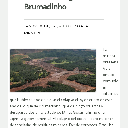
Brumadinho
20 NOVIEMBRE, 2019
AUTOR:
NO A LA
MINA.ORG
La
minera
brasileña
Vale
omitió
comunic
ar
informes
que hubieran podido evitar el colapso el 25 de enero de este
año del dique de Brumadinho, que dejó 270 muertos y
desaparecidos en el estado de Minas Gerais, afirmó una
agencia gubernamental. El colapso del dique, liberó millones
de toneladas de residuos mineros. Desde entonces, Brasil ha