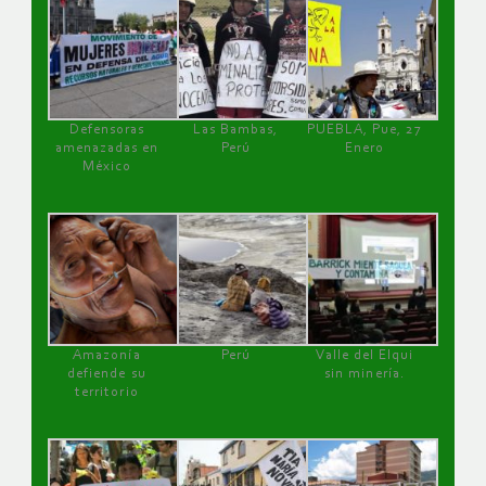
Defensoras
Las Bambas,
PUEBLA, Pue, 27
amenazadas en
Perú
Enero
México
Amazonía
Perú
Valle del Elqui
defiende su
sin minería.
territorio