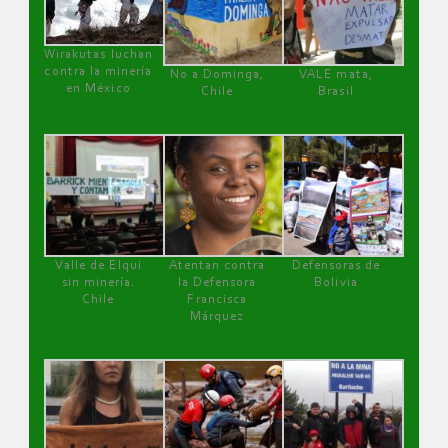
Wirakutas luchan
contra la minería
No a Dominga,
VALE mata,
en México
Chile
Brasil
Valle de Elqui
Atentan contra
Defensoras de
sin minería.
la Defensora
Bolivia
Chile
Francisca
Márquez