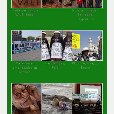
Protestas contra
No a la minería ,
VALE, Brasil
Bariloche,
Argentina
Defensoras
Las Bambas,
PUEBLA, Pue, 27
amenazadas en
Perú
Enero
México