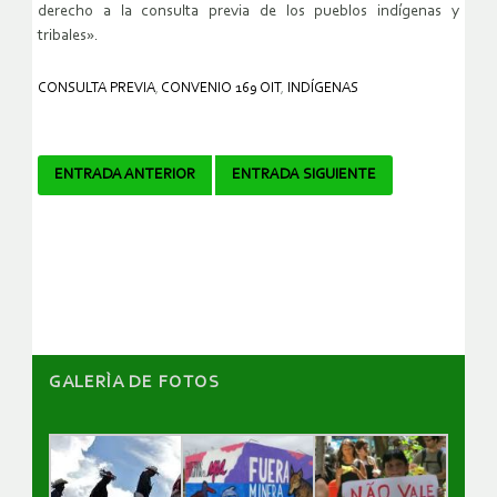
derecho a la consulta previa de los pueblos indígenas y
tribales».
CONSULTA PREVIA
,
CONVENIO 169 OIT
,
INDÍGENAS
Navegador
ENTRADA ANTERIOR
ENTRADA SIGUIENTE
de
artículos
GALERÌA DE FOTOS