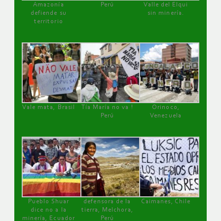
Amazonía
Perú
Valle del Elqui
defiende su
sin minería.
territorio
Vale mata, Brasil
Tía María no va !
Orinoco,
Perú
Venezuela
Pueblo Shuar
defensora de la
Caimanes, Chile
dice no a la
tierra, Melchora,
minería, Ecuador
Perú