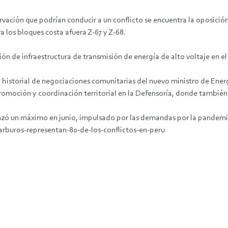
ación que podrían conducir a un conflicto se encuentra la oposición 
 los bloques costa afuera Z-67 y Z-68.
ión de infraestructura de transmisión de energía de alto voltaje en e
 historial de negociaciones comunitarias del nuevo ministro de Energ
omoción y coordinación territorial en la Defensoría, donde también
nzó un máximo en junio, impulsado por las demandas por la pandemi
arburos-representan-80-de-los-conflictos-en-peru