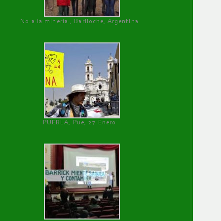
No a la minería , Bariloche, Argentina
PUEBLA, Pue, 27 Enero