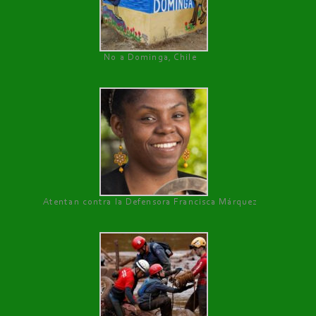
No a Dominga, Chile
Atentan contra la Defensora Francisca Márquez