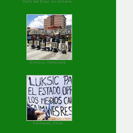
Valle del Elqui sin minería.
Orinoco, Venezuela
Caimanes, Chile