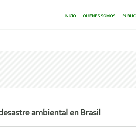
SALTAR AL CONTENIDO.
INICIO
QUIENES SOMOS
PUBLI
esastre ambiental en Brasil