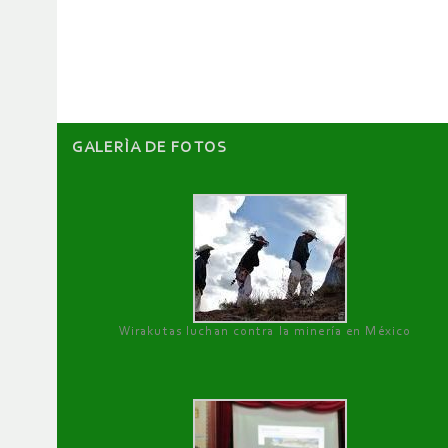
de
artículos
GALERÌA DE FOTOS
Wirakutas luchan contra la minería en México