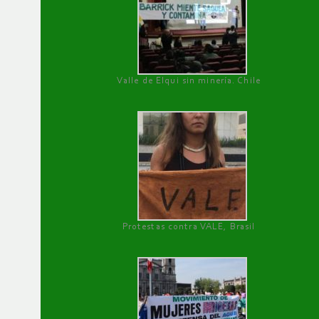
Valle de Elqui sin minería. Chile
Protestas contra VALE, Brasil