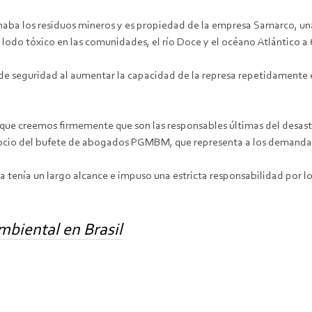
naba los residuos mineros y es propiedad de la empresa Samarco, un
odo tóxico en las comunidades, el río Doce y el océano Atlántico a 
 seguridad al aumentar la capacidad de la represa repetidamente el
que creemos firmemente que son las responsables últimas del desast
 socio del bufete de abogados PGMBM, que representa a los demanda
 tenía un largo alcance e impuso una estricta responsabilidad por l
biental en Brasil