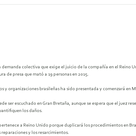
demanda colectiva que exige el juicio de la compañía en el Reino U
ura de presa que mató a 19 personas en 2015.
s y organizaciones brasileñas ha sido presentada y comenzará en Man
ede ser escuchado en Gran Bretaña, aunque se espera que el juez reserv
antifiquen los daños.
pertenece a Reino Unido porque duplicará los procedimientos en Brasi
s reparaciones y los resarcimientos.