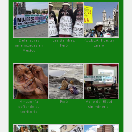
Defensoras
Las Bambas,
PUEBLA, Pue, 27
amenazadas en
Perú
Enero
México
Amazonía
Perú
Valle del Elqui
defiende su
sin minería.
territorio