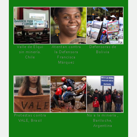
Valle de Elqui
Atentan contra
Defensoras de
sin minería.
la Defensora
Bolivia
Chile
Francisca
Márquez
Protestas contra
No a la minería ,
VALE, Brasil
Bariloche,
Argentina