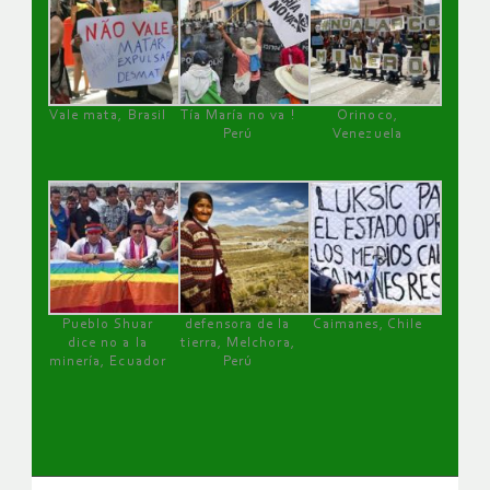
Vale mata, Brasil
Tía María no va !
Orinoco,
Perú
Venezuela
Pueblo Shuar
defensora de la
Caimanes, Chile
dice no a la
tierra, Melchora,
minería, Ecuador
Perú