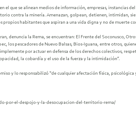
 en el que se alinean medios de información, empresas, instancias del
ritorio contra la minería. Amenazan, golpean, detienen, intimidan, 
s propios habitantes que aspiran a una vida digna y no de muerte c
tran, denuncia la Rema, se encuentran: El Frente del Soconusco, Otr
epec, los pescadores de Nuevo Balsas, Bios-Iguana, entre otros, qui
simplemente por actuar en defensa de los derechos colectivos, respeto
pacidad, la cobardía y el uso de la fuerza y la intimidación”.
so y lo responsabilizó “de cualquier afectación física, psicológica
o-por-el-despojo-y-la-desocupacion-del-territorio-rema/