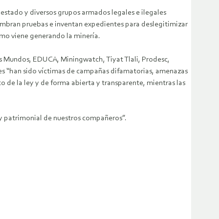
 estado y diversos grupos armados legales e ilegales
siembran pruebas e inventan expedientes para deslegitimizar
omo viene generando la minería.
os Mundos, EDUCA, Miningwatch, Tiyat Tlali, Prodesc,
enes “han sido víctimas de campañas difamatorias, amenazas
 de la ley y de forma abierta y transparente, mientras las
 y patrimonial de nuestros compañeros”.