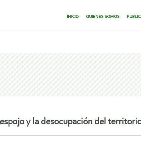
SALTAR AL CONTENIDO.
INICIO
QUIENES SOMOS
PUBLI
despojo y la desocupación del territor