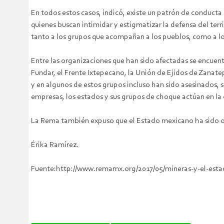
En todos estos casos, indicó, existe un patrón de conducta
quienes buscan intimidar y estigmatizar la defensa del ter
tanto a los grupos que acompañan a los pueblos, como a lo
Entre las organizaciones que han sido afectadas se encuen
Fundar, el Frente Ixtepecano, la Unión de Ejidos de Zanat
y en algunos de estos grupos incluso han sido asesinados, 
empresas, los estados y sus grupos de choque actúan en la o
La Rema también expuso que el Estado mexicano ha sido omi
Érika Ramírez.
Fuente:http://www.remamx.org/2017/05/mineras-y-el-estad