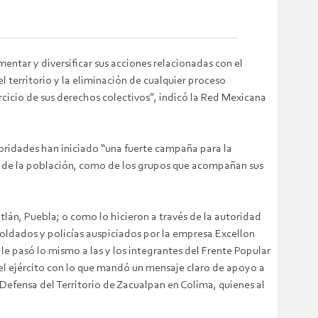
entar y diversificar sus acciones relacionadas con el
 territorio y la eliminación de cualquier proceso
ercicio de sus derechos colectivos”, indicó la Red Mexicana
ridades han iniciado “una fuerte campaña para la
o de la población, como de los grupos que acompañan sus
lán, Puebla; o como lo hicieron a través de la autoridad
oldados y policías auspiciados por la empresa Excellon
e pasó lo mismo a las y los integrantes del Frente Popular
del ejército con lo que mandó un mensaje claro de apoyo a
 Defensa del Territorio de Zacualpan en Colima, quienes al