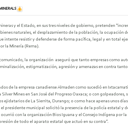
MINERALS
neras y el Estado, en sus tres niveles de gobierno, pretenden “increm
bienes naturales, el desplazamiento de la población, la ocupación del
e intente resistir y defenderse de forma pacífica, legal y en total ej
or la Minería (Rema).
 comunicado, la organización aseguró que tanto empresas como auto
iminalización, estigmatización, agresión y amenazas en contra tant
leados de la empresa canadiense Almaden como sucedió en Ixtacamatit
a Silver Mines en San José del Progreso Oaxaca; o con golpeadores, s
 ejidatarios de La Sierrita, Durango; o como hace apenas unos días l
presidente municipal solicitó la presencia de la policía estatal y 
ocurrió con la organización Bios Iguana y el Consejo Indígena por la
presión de todo el aparato estatal que actuó en su contra”.