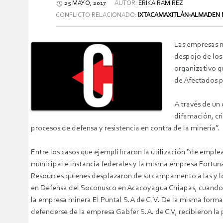
25 MAYO, 2017
AUTOR:
ERIKA RAMIREZ
CONFLICTO RELACIONADO:
IXTACAMAXITLÁN-ALMADEN 
Las empresas mi
despojo de los 
organizativo qu
de Afectados p
A través de un
difamación, cr
procesos de defensa y resistencia en contra de la minería”.
Entre los casos que ejemplificaron la utilización “de emp
municipal e instancia federales y la misma empresa Fortun
Resources quienes desplazaron de su campamento a las y los
en Defensa del Soconusco en Acacoyagua Chiapas, cuando el 
la empresa minera El Puntal S.A de C. V. De la misma forma 
defenderse de la empresa Gabfer S.A. de C.V, recibieron la 