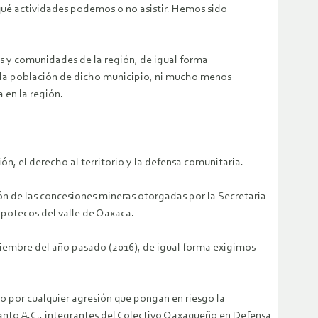
ué actividades podemos o no asistir. Hemos sido
s y comunidades de la región, de igual forma
 la población de dicho municipio, ni mucho menos
 en la región.
ón, el derecho al territorio y la defensa comunitaria.
ión de las concesiones mineras otorgadas por la Secretaria
apotecos del valle de Oaxaca.
embre del año pasado (2016), de igual forma exigimos
o por cualquier agresión que pongan en riesgo la
anto A.C., integrantes del Colectivo Oaxaqueño en Defensa