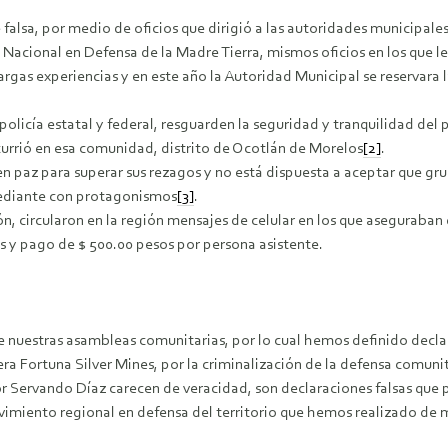
sa, por medio de oficios que dirigió a las autoridades municipales d
Nacional en Defensa de la Madre Tierra, mismos oficios en los que le
gas experiencias y en este año la Autoridad Municipal se reservara la
a policía estatal y federal, resguarden la seguridad y tranquilidad d
ocurrió en esa comunidad, distrito de Ocotlán de Morelos
[2]
.
en paz para superar sus rezagos y no está dispuesta a aceptar que gr
 mediante con protagonismos
[3]
.
 circularon en la región mensajes de celular en los que aseguraban
os y pago de $ 500.00 pesos por persona asistente.
e nuestras asambleas comunitarias, por lo cual hemos definido declar
 Fortuna Silver Mines, por la criminalización de la defensa comunita
r Servando Díaz carecen de veracidad, son declaraciones falsas que p
imiento regional en defensa del territorio que hemos realizado de ma