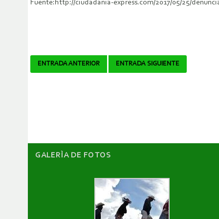
Fuente:http://ciudadania-express.com/2017/05/25/denunc
Navegador
ENTRADA ANTERIOR
ENTRADA SIGUIENTE
de
artículos
GALERÌA DE FOTOS