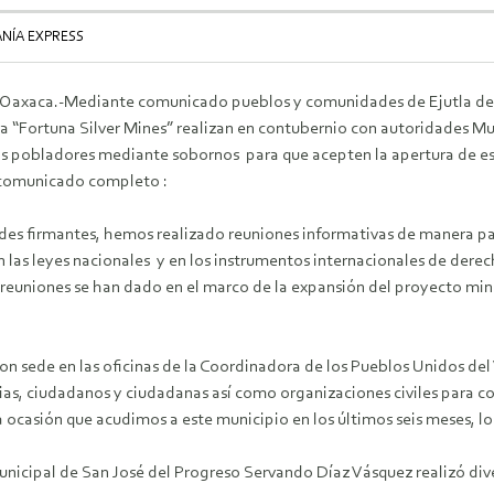
NÍA EXPRESS
Oaxaca.-Mediante comunicado pueblos y comunidades de Ejutla de 
 “Fortuna Silver Mines” realizan en contubernio con autoridades Mu
os pobladores mediante sobornos para que acepten la apertura de est
 comunicado completo :
es firmantes, hemos realizado reuniones informativas de manera pa
 las leyes nacionales y en los instrumentos internacionales de derec
 reuniones se han dado en el marco de la expansión del proyecto mi
n sede en las oficinas de la Coordinadora de los Pueblos Unidos de
rias, ciudadanos y ciudadanas así como organizaciones civiles para c
a ocasión que acudimos a este municipio en los últimos seis meses, lo
nicipal de San José del Progreso Servando Díaz Vásquez realizó diver