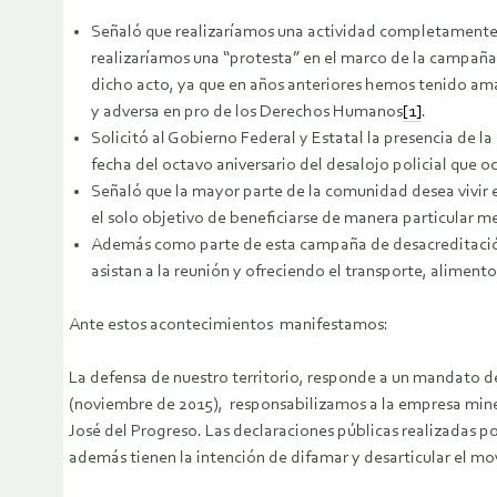
Señaló que realizaríamos una actividad completamente fal
realizaríamos una “protesta” en el marco de la campaña 
dicho acto, ya que en años anteriores hemos tenido amar
y adversa en pro de los Derechos Humanos
[1]
.
Solicitó al Gobierno Federal y Estatal la presencia de l
fecha del octavo aniversario del desalojo policial que 
Señaló que la mayor parte de la comunidad desea vivir 
el solo objetivo de beneficiarse de manera particular
Además como parte de esta campaña de desacreditación,
asistan a la reunión y ofreciendo el transporte, aliment
Ante estos acontecimientos manifestamos:
La defensa de nuestro territorio, responde a un mandato d
(noviembre de 2015), responsabilizamos a la empresa minera
José del Progreso. Las declaraciones públicas realizadas po
además tienen la intención de difamar y desarticular el mov