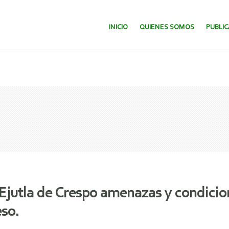
SALTAR AL CONTENIDO.
INICIO
QUIENES SOMOS
PUBLI
Ejutla de Crespo amenazas y condici
eso.