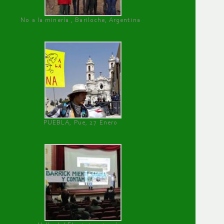
No a la minería , Bariloche, Argentina
PUEBLA, Pue, 27 Enero