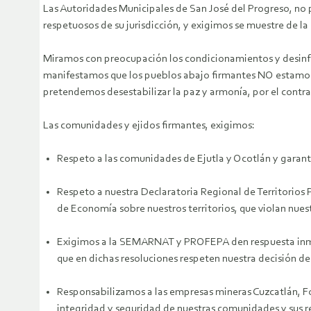
Las Autoridades Municipales de San José del Progreso, no
respetuosos de su jurisdicción, y exigimos se muestre de 
Miramos con preocupación los condicionamientos y desinfor
manifestamos que los pueblos abajo firmantes NO estamos 
pretendemos desestabilizar la paz y armonía, por el contra
Las comunidades y ejidos firmantes, exigimos:
Respeto a las comunidades de Ejutla y Ocotlán y garantías
Respeto a nuestra Declaratoria Regional de Territorios 
de Economía sobre nuestros territorios, que violan nues
Exigimos a la SEMARNAT y PROFEPA den respuesta inmed
que en dichas resoluciones respeten nuestra decisión de
Responsabilizamos a las empresas mineras Cuzcatlán, For
integridad y seguridad de nuestras comunidades y sus r