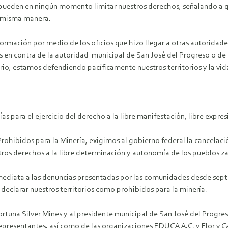
 pueden en ningún momento limitar nuestros derechos, señalando a q
la misma manera.
mación por medio de los oficios que hizo llegar a otras autoridade
en contra de la autoridad municipal de San José del Progreso o de
rio, estamos defendiendo pacíficamente nuestros territorios y la vida
 para el ejercicio del derecho a la libre manifestación, libre expresi
Prohibidos para la Minería, exigimos al gobierno federal la cancelac
tros derechos a la libre determinación y autonomía de los pueblos z
iata a las denuncias presentadas por las comunidades desde septi
 declarar nuestros territorios como prohibidos para la minería.
tuna Silver Mines y al presidente municipal de San José del Progres
epresentantes, así como de las organizaciones EDUCA A.C. y Flor y C