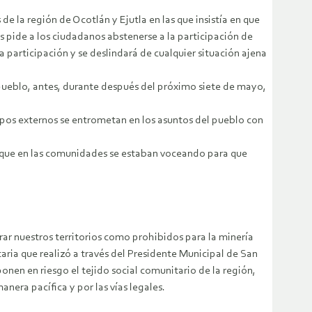
e la región de Ocotlán y Ejutla en las que insistía en que
s pide a los ciudadanos abstenerse a la participación de
 participación y se deslindará de cualquier situación ajena
el pueblo, antes, durante después del próximo siete de mayo,
upos externos se entrometan en los asuntos del pueblo con
 que en las comunidades se estaban voceando para que
ar nuestros territorios como prohibidos para la minería
ria que realizó a través del Presidente Municipal de San
onen en riesgo el tejido social comunitario de la región,
nera pacífica y por las vías legales.