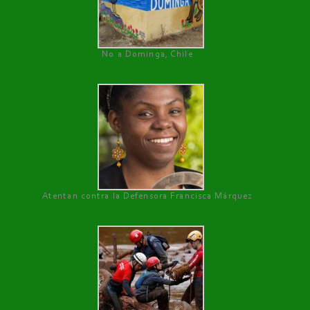
No a Dominga, Chile
Atentan contra la Defensora Francisca Márquez