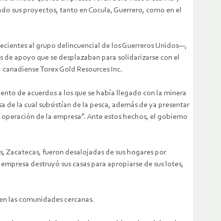
do sus proyectos, tanto en Cocula, Guerrero, como en el
cientes al grupo delincuencial de los Guerreros Unidos—,
os de apoyo que se desplazaban para solidarizarse con el
 canadiense Torex Gold Resources Inc.
ento de acuerdos a los que se había llegado con la minera
a de la cual subsistían de la pesca, además de ya presentar
de operación de la empresa”. Ante estos hechos, el gobierno
s, Zacatecas, fueron desalojadas de sus hogares por
empresa destruyó sus casas para apropiarse de sus lotes,
en las comunidades cercanas.