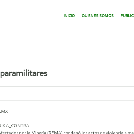
SALTAR AL CONTENIDO.
INICIO
QUIENES SOMOS
PUBLI
paramilitares
.MX
ERIKA_CONTRA
fectados por la Minería (REMA) condenó los actos de violencia a ma