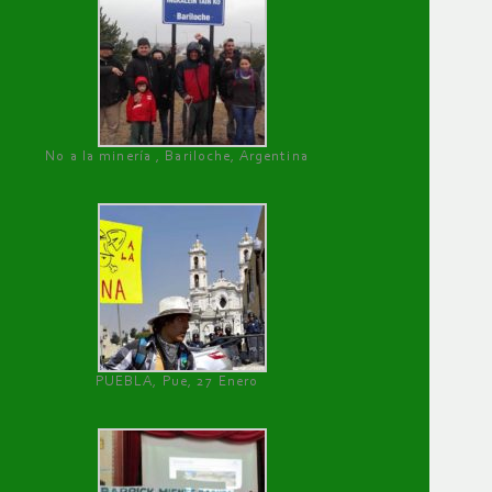
No a la minería , Bariloche, Argentina
PUEBLA, Pue, 27 Enero