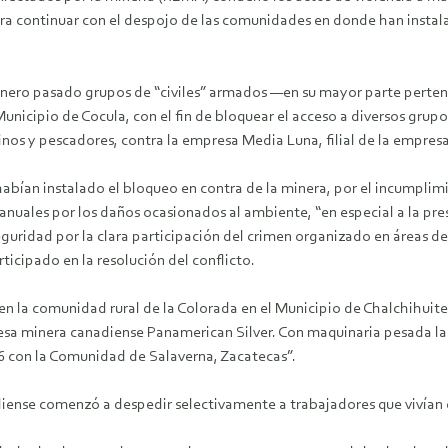
ra continuar con el despojo de las comunidades en donde han instala
enero pasado grupos de “civiles” armados —en su mayor parte pertene
Municipio de Cocula, con el fin de bloquear el acceso a diversos grup
 y pescadores, contra la empresa Media Luna, filial de la empresa
abían instalado el bloqueo en contra de la minera, por el incumplimi
anuales por los daños ocasionados al ambiente, “en especial a la pres
seguridad por la clara participación del crimen organizado en áreas 
icipado en la resolución del conflicto.
en la comunidad rural de la Colorada en el Municipio de Chalchihuite
esa minera canadiense Panamerican Silver. Con maquinaria pesada la 
 con la Comunidad de Salaverna, Zacatecas”.
ense comenzó a despedir selectivamente a trabajadores que vivían 