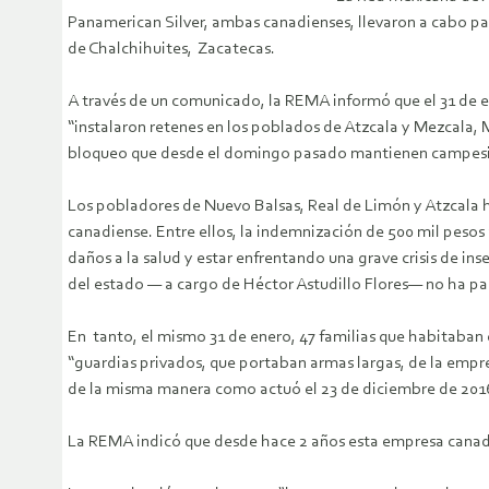
Panamerican Silver, ambas canadienses, llevaron a cabo pa
de Chalchihuites, Zacatecas.
A través de un comunicado, la REMA informó que el 31 de 
“instalaron retenes en los poblados de Atzcala y Mezcala, 
bloqueo que desde el domingo pasado mantienen campesinos
Los pobladores de Nuevo Balsas, Real de Limón y Atzcala h
canadiense. Entre ellos, la indemnización de 500 mil pesos 
daños a la salud y estar enfrentando una grave crisis de in
del estado — a cargo de Héctor Astudillo Flores— no ha part
En tanto, el mismo 31 de enero, 47 familias que habitaban 
“guardias privados, que portaban armas largas, de la empr
de la misma manera como actuó el 23 de diciembre de 2016
La REMA indicó que desde hace 2 años esta empresa canadi