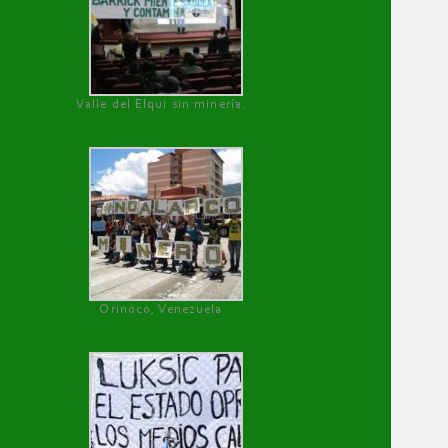
Valle del Elqui sin minería.
Orinoco, Venezuela