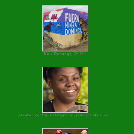
No a Dominga, Chile
Atentan contra la Defensora Francisca Márquez