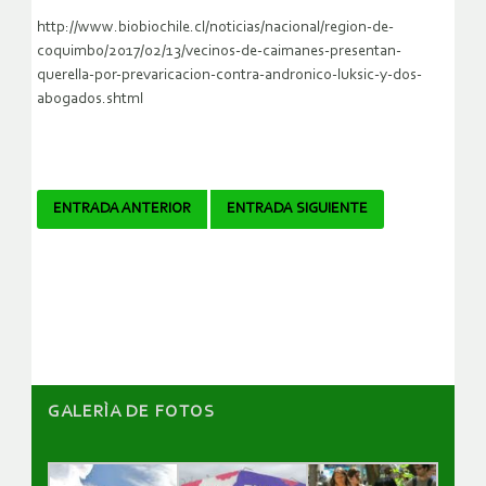
http://www.biobiochile.cl/noticias/nacional/region-de-
coquimbo/2017/02/13/vecinos-de-caimanes-presentan-
querella-por-prevaricacion-contra-andronico-luksic-y-dos-
abogados.shtml
Navegador
ENTRADA ANTERIOR
ENTRADA SIGUIENTE
de
artículos
GALERÌA DE FOTOS