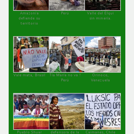
Amazonía
Perú
Valle del Elqui
defiende su
sin minería.
territorio
Vale mata, Brasil
Tía María no va !
Orinoco,
Perú
Venezuela
Pueblo Shuar
defensora de la
Caimanes, Chile