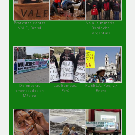
Protestas contra
No a la minería ,
VALE, Brasil
Bariloche,
Argentina
Defensoras
Las Bambas,
PUEBLA, Pue, 27
amenazadas en
Perú
Enero
México