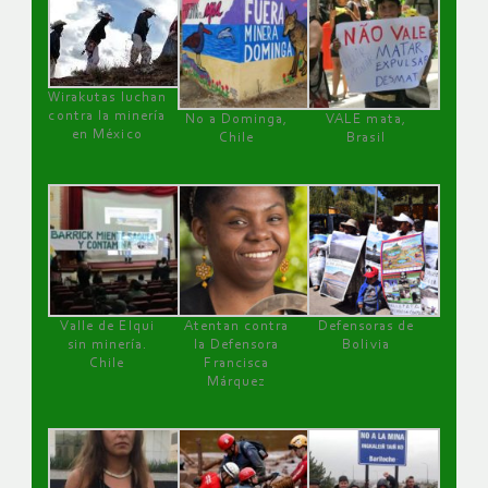
Wirakutas luchan
contra la minería
No a Dominga,
VALE mata,
en México
Chile
Brasil
Valle de Elqui
Atentan contra
Defensoras de
sin minería.
la Defensora
Bolivia
Chile
Francisca
Márquez