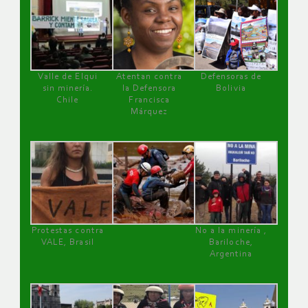
Valle de Elqui
Atentan contra
Defensoras de
sin minería.
la Defensora
Bolivia
Chile
Francisca
Márquez
Protestas contra
No a la minería ,
VALE, Brasil
Bariloche,
Argentina