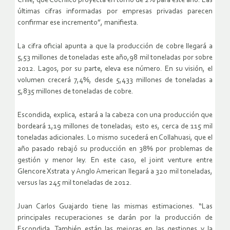
Chile, que Cochilco proyecta en torno de 2% para este año. Las
últimas cifras informadas por empresas privadas parecen
confirmar ese incremento”, manifiesta.
La cifra oficial apunta a que la producción de cobre llegará a
5,53 millones de toneladas este año,98 mil toneladas por sobre
2012. Lagos, por su parte, eleva ese número. En su visión, el
volumen crecerá 7,4%, desde 5,433 millones de toneladas a
5,835 millones de toneladas de cobre.
Escondida, explica, estará a la cabeza con una producción que
bordeará 1,19 millones de toneladas; esto es, cerca de 115 mil
toneladas adicionales. Lo mismo sucederá en Collahuasi, que el
año pasado rebajó su producción en 38% por problemas de
gestión y menor ley. En este caso, el joint venture entre
Glencore Xstrata y Anglo American llegará a 320 mil toneladas,
versus las 245 mil toneladas de 2012.
Juan Carlos Guajardo tiene las mismas estimaciones. “Las
principales recuperaciones se darán por la producción de
Escondida. También están las mejoras en las gestiones y la