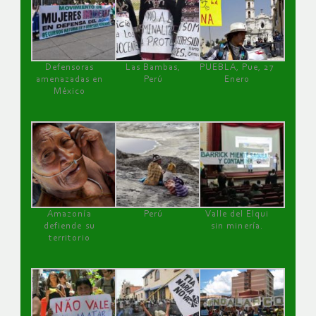
Defensoras
Las Bambas,
PUEBLA, Pue, 27
amenazadas en
Perú
Enero
México
Amazonía
Perú
Valle del Elqui
defiende su
sin minería.
territorio