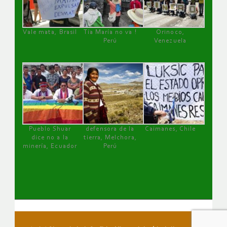
Vale mata, Brasil
Tía María no va !
Orinoco,
Perú
Venezuela
Pueblo Shuar
defensora de la
Caimanes, Chile
dice no a la
tierra, Melchora,
minería, Ecuador
Perú