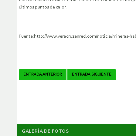
Considerando el avance en las labores de combate al fuego
últimos puntos de calor.
Fuente:http://www.veracruzenred.com/noticia/mineras
Navegador
ENTRADA ANTERIOR
ENTRADA SIGUIENTE
de
artículos
GALERÌA DE FOTOS