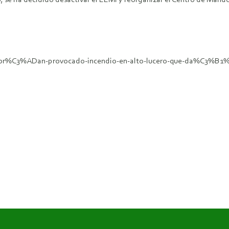
, se ha decidido desactivar el EEMI y reorganizar el Centro de Man
-habr%C3%ADan-provocado-incendio-en-alto-lucero-que-da%C3%B1