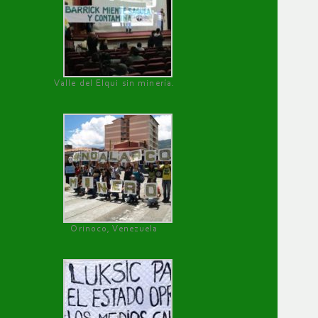
Valle del Elqui sin minería.
Orinoco, Venezuela