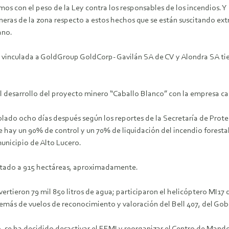
os con el peso de la Ley contra los responsables de los incendios. Y
neras de la zona respecto a estos hechos que se están suscitando ex
ano.
– vinculada a GoldGroup GoldCorp- Gavilán SA de CV y Alondra SA tie
el desarrollo del proyecto minero “Caballo Blanco” con la empresa 
olado ocho días después según los reportes de la Secretaría de Protecc
 hay un 90% de control y un 70% de liquidación del incendio foresta
unicipio de Alto Lucero.
justado a 915 hectáreas, aproximadamente.
e vertieron 79 mil 850 litros de agua; participaron el helicóptero MI
más de vuelos de reconocimiento y valoración del Bell 407, del Gob