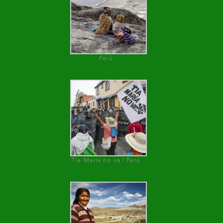
Perú
Tía María no va ! Perú