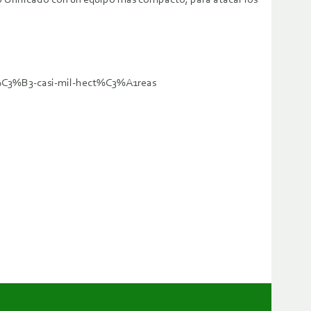
do Unificado con un equipo más compacto, para atacar los
%C3%B3-casi-mil-hect%C3%A1reas