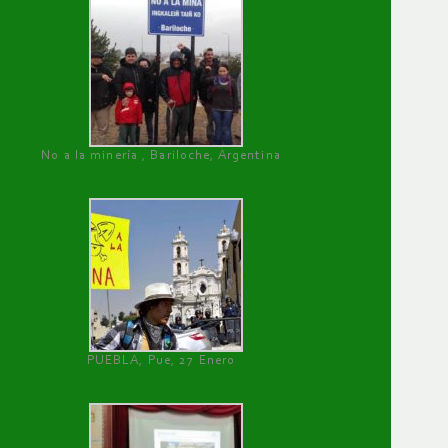
No a la minería , Bariloche, Argentina
PUEBLA, Pue, 27 Enero