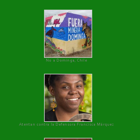
No a Dominga, Chile
Atentan contra la Defensora Francisca Márquez