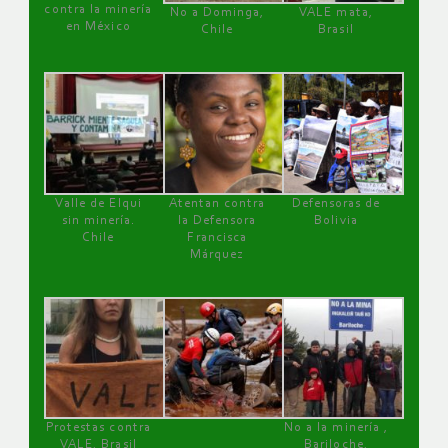
contra la minería
No a Dominga,
VALE mata,
en México
Chile
Brasil
Valle de Elqui
Atentan contra
Defensoras de
sin minería.
la Defensora
Bolivia
Chile
Francisca
Márquez
Protestas contra
No a la minería ,
VALE, Brasil
Bariloche,