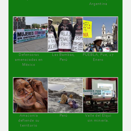
Argentina
Defensoras
Las Bambas,
PUEBLA, Pue, 27
amenazadas en
Perú
Enero
México
Amazonía
Perú
Valle del Elqui
defiende su
sin minería.
territorio