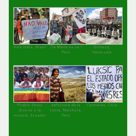
Vale mata, Brasil
Tía María no va !
Orinoco,
Perú
Venezuela
Pueblo Shuar
defensora de la
Caimanes, Chile
dice no a la
tierra, Melchora,
minería, Ecuador
Perú