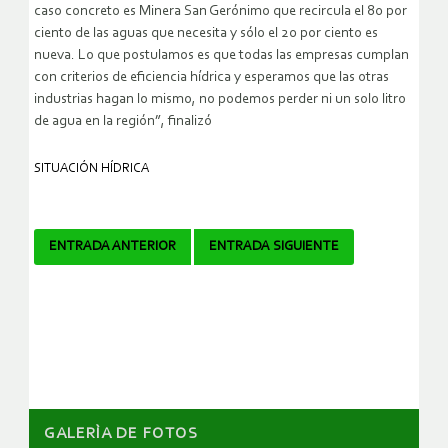
caso concreto es Minera San Gerónimo que recircula el 80 por
ciento de las aguas que necesita y sólo el 20 por ciento es
nueva. Lo que postulamos es que todas las empresas cumplan
con criterios de eficiencia hídrica y esperamos que las otras
industrias hagan lo mismo, no podemos perder ni un solo litro
de agua en la región”, finalizó
SITUACIÓN HÍDRICA
Navegador
ENTRADA ANTERIOR
ENTRADA SIGUIENTE
de
artículos
GALERÌA DE FOTOS