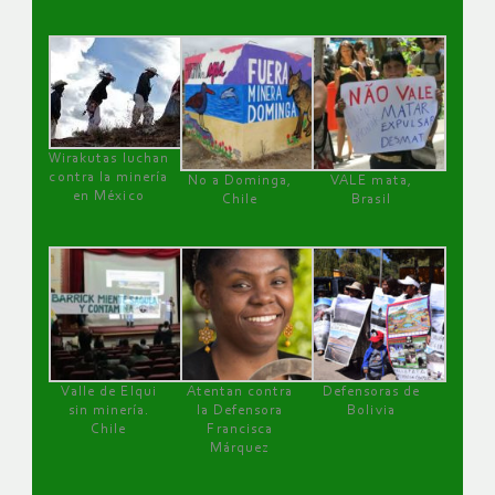
Wirakutas luchan
contra la minería
No a Dominga,
VALE mata,
en México
Chile
Brasil
Valle de Elqui
Atentan contra
Defensoras de
sin minería.
la Defensora
Bolivia
Chile
Francisca
Márquez