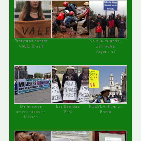
Protestas contra
No a la minería ,
VALE, Brasil
Bariloche,
Argentina
Defensoras
Las Bambas,
PUEBLA, Pue, 27
amenazadas en
Perú
Enero
México