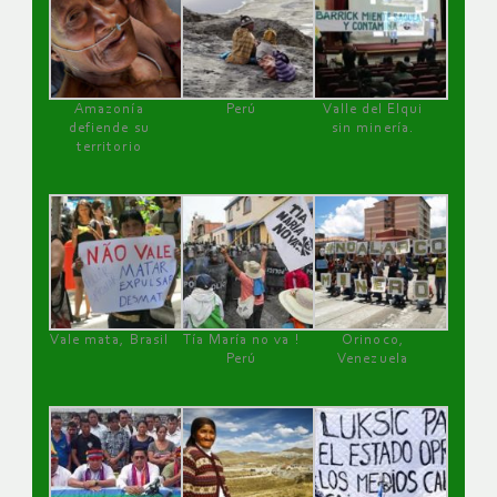
Amazonía
Perú
Valle del Elqui
defiende su
sin minería.
territorio
Vale mata, Brasil
Tía María no va !
Orinoco,
Perú
Venezuela