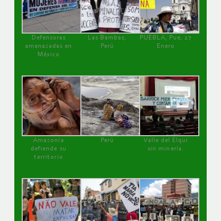
Defensoras
Las Bambas,
PUEBLA, Pue, 27
amenazadas en
Perú
Enero
México
Amazonía
Perú
Valle del Elqui
defiende su
sin minería.
territorio