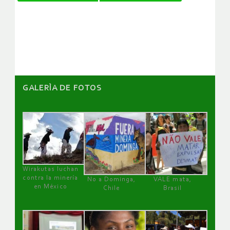
de
artículos
GALERÌA DE FOTOS
Wirakutas luchan
contra la minería
No a Dominga,
VALE mata,
en México
Chile
Brasil