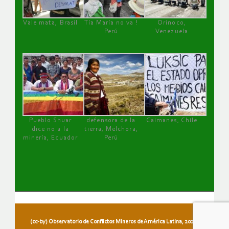
Vale mata, Brasil
Tía María no va !
Orinoco,
Perú
Venezuela
Pueblo Shuar
defensora de la
Caimanes, Chile
dice no a la
tierra, Melchora,
minería, Ecuador
Perú
(cc-by) Observatorio de Conflictos Mineros de América Latina, 2026