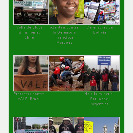
Valle de Elqui
Atentan contra
Defensoras de
sin minería.
la Defensora
Bolivia
Chile
Francisca
Márquez
Protestas contra
No a la minería ,
VALE, Brasil
Bariloche,
Argentina