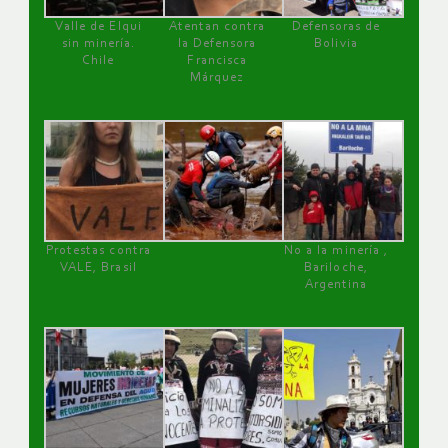
Valle de Elqui
Atentan contra
Defensoras de
sin minería.
la Defensora
Bolivia
Chile
Francisca
Márquez
Protestas contra
No a la minería ,
VALE, Brasil
Bariloche,
Argentina