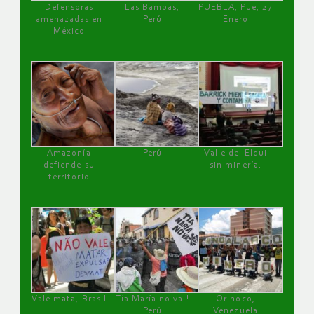
Defensoras
Las Bambas,
PUEBLA, Pue, 27
amenazadas en
Perú
Enero
México
Amazonía
Perú
Valle del Elqui
defiende su
sin minería.
territorio
Vale mata, Brasil
Tía María no va !
Orinoco,
Perú
Venezuela