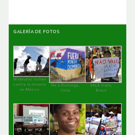
artículos
GALERÌA DE FOTOS
Wirakutas luchan
contra la minería
No a Dominga,
VALE mata,
en México
Chile
Brasil