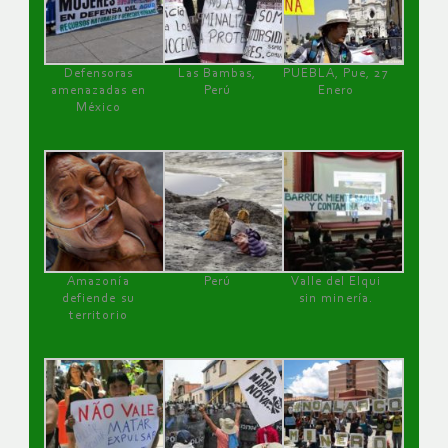
Defensoras
Las Bambas,
PUEBLA, Pue, 27
amenazadas en
Perú
Enero
México
Amazonía
Perú
Valle del Elqui
defiende su
sin minería.
territorio