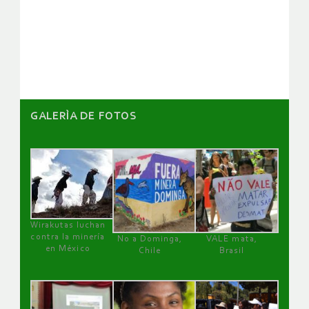
de
artículos
GALERÌA DE FOTOS
Wirakutas luchan
contra la minería
No a Dominga,
VALE mata,
en México
Chile
Brasil