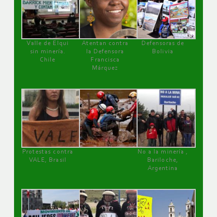
Valle de Elqui
Atentan contra
Defensoras de
sin minería.
la Defensora
Bolivia
Chile
Francisca
Márquez
Protestas contra
No a la minería ,
VALE, Brasil
Bariloche,
Argentina