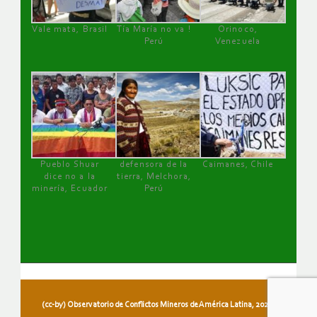
Vale mata, Brasil
Tía María no va !
Orinoco,
Perú
Venezuela
Pueblo Shuar
defensora de la
Caimanes, Chile
dice no a la
tierra, Melchora,
minería, Ecuador
Perú
(cc-by) Observatorio de Conflictos Mineros de América Latina, 2026