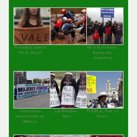
Protestas contra
No a la minería ,
VALE, Brasil
Bariloche,
Argentina
Defensoras
Las Bambas,
PUEBLA, Pue, 27
amenazadas en
Perú
Enero
México