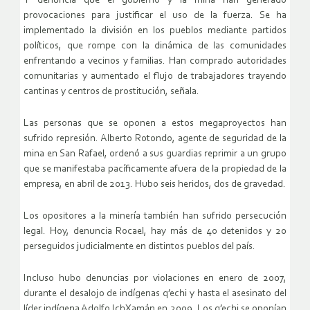
Y denuncia que el gobierno y la mina han generado
provocaciones para justificar el uso de la fuerza. Se ha
implementado la división en los pueblos mediante partidos
políticos, que rompe con la dinámica de las comunidades
enfrentando a vecinos y familias. Han comprado autoridades
comunitarias y aumentado el flujo de trabajadores trayendo
cantinas y centros de prostitución, señala.
Las personas que se oponen a estos megaproyectos han
sufrido represión. Alberto Rotondo, agente de seguridad de la
mina en San Rafael, ordenó a sus guardias reprimir a un grupo
que se manifestaba pacíficamente afuera de la propiedad de la
empresa, en abril de 2013. Hubo seis heridos, dos de gravedad.
Los opositores a la minería también han sufrido persecución
legal. Hoy, denuncia Rocael, hay más de 40 detenidos y 20
perseguidos judicialmente en distintos pueblos del país.
Incluso hubo denuncias por violaciones en enero de 2007,
durante el desalojo de indígenas q’echi y hasta el asesinato del
líder indígena Adolfo IchXamán en 2009. Los q’echi se oponían