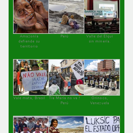
Amazonía
Perú
Valle del Elqui
defiende su
sin minería.
territorio
Vale mata, Brasil
Tía María no va !
Orinoco,
Perú
Venezuela