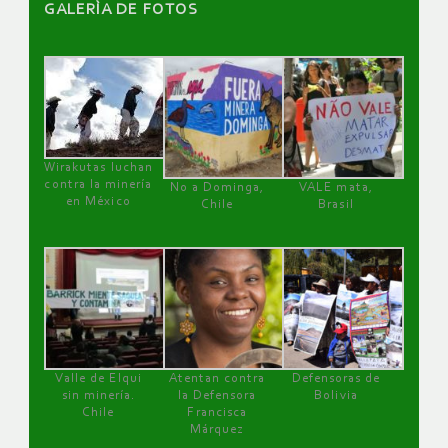
GALERÌA DE FOTOS
Wirakutas luchan
contra la minería
No a Dominga,
VALE mata,
en México
Chile
Brasil
Valle de Elqui
Atentan contra
Defensoras de
sin minería.
la Defensora
Bolivia
Chile
Francisca
Márquez