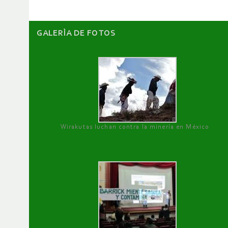
GALERÌA DE FOTOS
Wirakutas luchan contra la minería en México