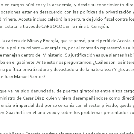
ido en cargos públicos y la academia, y desde su conocimiento dire
 ocasiones estar en desacuerdo con las políticas de privatización
 minera. Acosta incluso celebró la apertura de juicio fiscal contra 
ión Estatal a través de CARBOCOL en la mina El Cerrejón.
la cartera de Minas y Energía, que se pensó, por el perfil de Acosta,
e la política minero – energética, por el contrario representó su alin
se manejan dentro del Ministerio. Su justificación es que si antes ha
a en el gabinete. Ante esto nos preguntamos: ¿Cuáles son los interes
una política privatizadora y devastadora de la naturaleza? Y ¿Es ac
nte Juan Manuel Santos?
 que ya ha sido denunciada, de puertas giratorias entre altos car
nistro de Cesar Díaz, quien viniera desempeñándose como directi
arencia e imparcialidad por su cercanía con el sector privado; queda
n en Guachetá en el año 2000 y sobre los problemas presentados con