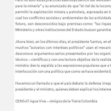
Pero no sólo estas prácticas asumidas dentro del Ministeri
para la minería” y su enunciado de que “el riel de la loc
permitir la explotación minera y petrolera, expresada en 
cual los conflictos sociales y ambientales de las activi
futuro, son desconocidos bajo premisas como: “las riquez
Ministerio y otras instituciones del Estado buscan garantiz
Ahora bien, en los últimos días, el presidente Santos, en 
muchos “avivatos con interéses políticos” usan el mecanis
desconoce argumentos serios presentados por las organiz
técnico – científicas y con una lectura objetiva de la real
ministro den la espalda a las expresiones populares que 
interlocución con una política que como se hace evidente 
Hacemos un llamado a que el país debata la defensa irregul
presidente y el ministro, quienes deben explicar los interes
CENSAT Agua Viva – Amigos de la Tierra Colombia