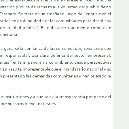
stro Amylkar Acosta acerca de la necesaria “licencia social
estación pública de rechazo a la voluntad del pueblo de no
-Casanare. Se trata de un amañado juego del lenguaje en el
erados en profundidad por las comunidades para decidir su
 de utilidad pública”. Esto deja ver claramente cómo este
munitaria.
para ganarse la confianza de las comunidades, señalando que
ón responsable”. Esa clara defensa del sector empresarial,
lertas frente al panorama colombiano, desde perspectivas
demás, resulta impresentable que el mandatario nacional y su
han presentado las demandas comunitarias y han buscado la
 instituciones y a que se exija transparencia por parte del
obre nuestros bienes naturales.