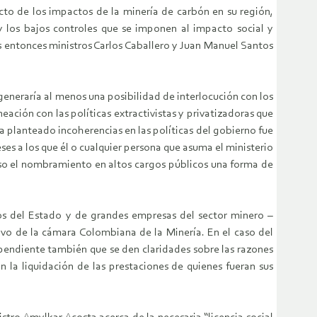
cto de los impactos de la minería de carbón en su región,
 y los bajos controles que se imponen al impacto social y
los entonces ministros Carlos Caballero y Juan Manuel Santos
 generaría al menos una posibilidad de interlocución con los
eación con las políticas extractivistas y privatizadoras que
bía planteado incoherencias en las políticas del gobierno fue
es a los que él o cualquier persona que asuma el ministerio
aso el nombramiento en altos cargos públicos una forma de
gos del Estado y de grandes empresas del sector minero –
vo de la cámara Colombiana de la Minería. En el caso del
 pendiente también que se den claridades sobre las razones
 la liquidación de las prestaciones de quienes fueran sus