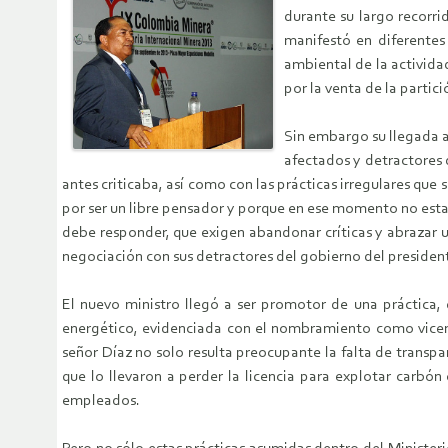
durante su largo recorr
manifestó en diferentes
ambiental de la actividad
por la venta de la partic
Sin embargo su llegada a 
afectados y detractores d
antes criticaba, así como con las prácticas irregulares que 
por ser un libre pensador y porque en ese momento no estab
debe responder, que exigen abandonar críticas y abrazar 
negociación con sus detractores del gobierno del preside
El nuevo ministro llegó a ser promotor de una práctica,
energético, evidenciada con el nombramiento como vicemi
señor Díaz no solo resulta preocupante la falta de transp
que lo llevaron a perder la licencia para explotar carbó
empleados.