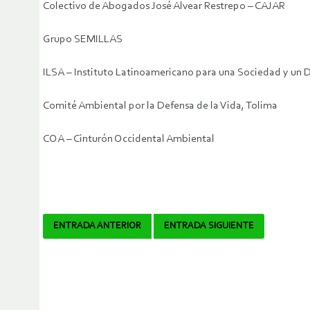
Colectivo de Abogados José Alvear Restrepo – CAJAR
Grupo SEMILLAS
ILSA – Instituto Latinoamericano para una Sociedad y un 
Comité Ambiental por la Defensa de la Vida, Tolima
COA – Cinturón Occidental Ambiental
Navegador
ENTRADA ANTERIOR
ENTRADA SIGUIENTE
de
artículos