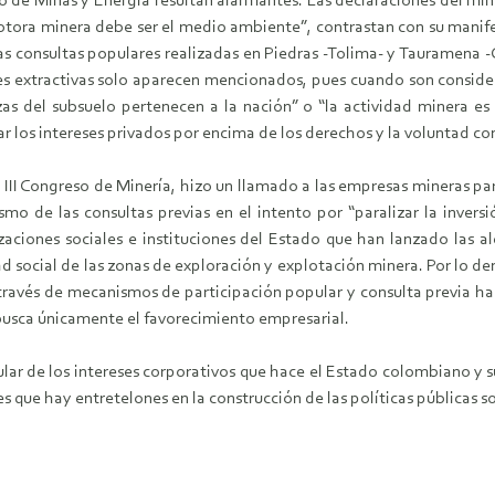
o de Minas y Energía resultan alarmantes. Las declaraciones del mini
omotora minera debe ser el medio ambiente”, contrastan con su manif
las consultas populares realizadas en Piedras -Tolima- y Tauramena 
dades extractivas solo aparecen mencionados, pues cuando son consid
as del subsuelo pertenecen a la nación” o “la actividad minera es
ar los intereses privados por encima de los derechos y la voluntad co
el III Congreso de Minería, hizo un llamado a las empresas mineras 
mo de las consultas previas en el intento por “paralizar la inversi
aciones sociales e instituciones del Estado que han lanzado las a
idad social de las zonas de exploración y explotación minera. Por lo 
a través de mecanismos de participación popular y consulta previa 
busca únicamente el favorecimiento empresarial.
ar de los intereses corporativos que hace el Estado colombiano y sus
es que hay entretelones en la construcción de las políticas públicas s