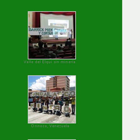
Valle del Elqui sin minería.
Orinoco, Venezuela