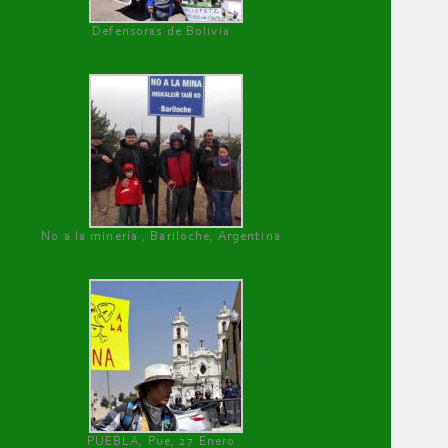
Defensoras de Bolivia
No a la minería , Bariloche, Argentina
PUEBLA, Pue, 27 Enero