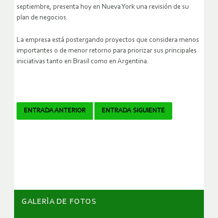
septiembre, presenta hoy en Nueva York una revisión de su
plan de negocios.
La empresa está postergando proyectos que considera menos
importantes o de menor retorno para priorizar sus principales
iniciativas tanto en Brasil como en Argentina.
Navegador
ENTRADA ANTERIOR
ENTRADA SIGUIENTE
de
artículos
GALERÌA DE FOTOS