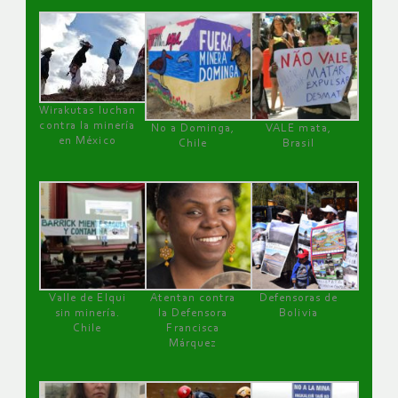
Wirakutas luchan
contra la minería
No a Dominga,
VALE mata,
en México
Chile
Brasil
Valle de Elqui
Atentan contra
Defensoras de
sin minería.
la Defensora
Bolivia
Chile
Francisca
Márquez