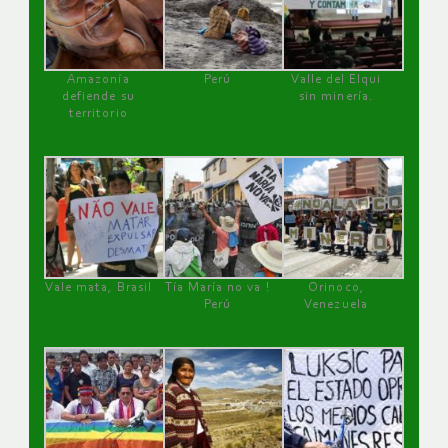
Amazonía
Perú
Valle del Elqui
defiende su
sin minería.
territorio
Vale mata, Brasil
Tía María no va !
Orinoco,
Perú
Venezuela