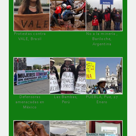
Protestas contra
No a la minería ,
VALE, Brasil
Bariloche,
Argentina
Defensoras
Las Bambas,
PUEBLA, Pue, 27
amenazadas en
Perú
Enero
México