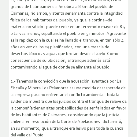
es, con 7 km de largo y una cortina de 270 m de altura, el más
grande de Latinoamérica. Se ubica a 8 km del pueblo de
Caimanes, río arriba, y atenta seriamente contra la integridad
física de los habitantes del pueblo, ya que la cortina –de
material no sólido– puede ceder en un terremoto mayor de 8.5
o tal vez menos, sepultando el pueblo en 5 minutos. Agravante
es la rapidez con la cual se ha llenado el tranque, en tan sólo 4
años en vez de los 25 planificados, con una mezcla de
desechos tóxicos y aguas que brotan desde el suelo. Como
consecuencia de su ubicación, el tranque además está
contaminando el agua de donde se alimenta el pueblo.
2.- Tenemos la convicción que la acusación levantada por La
Fiscalía y Minera Los Pelambres es una medida desesperada de
la empresa para no enfrentar el conflicto ambiental. Toda la
evidencia muestra que los juicios contra el tranque de relave de
la compañía tienen altas probabilidades de ser fallados en favor
de los habitantes de Caimanes, considerando que la justicia
chilena -en resolución de la Corte de Apelaciones- dictaminó,
en su momento, que el tranque era lesivo para toda la cuenca
del valle del Pupío.