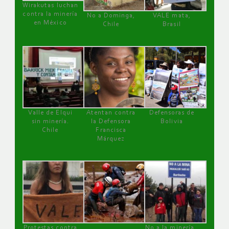
Wirakutas luchan
contra la minería
No a Dominga,
VALE mata,
en México
Chile
Brasil
Valle de Elqui
Atentan contra
Defensoras de
sin minería.
la Defensora
Bolivia
Chile
Francisca
Márquez
Protestas contra
No a la minería ,