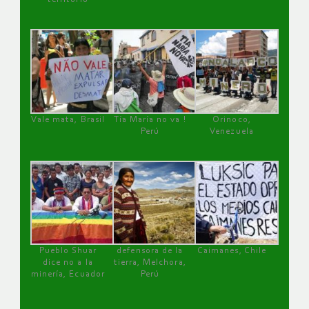
Vale mata, Brasil
Tía María no va !
Orinoco,
Perú
Venezuela
Pueblo Shuar
defensora de la
Caimanes, Chile
dice no a la
tierra, Melchora,
minería, Ecuador
Perú