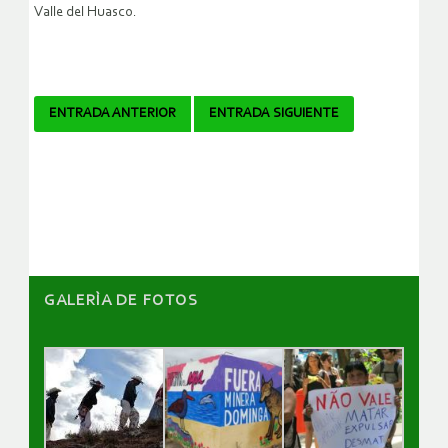
Valle del Huasco.
Navegador
ENTRADA ANTERIOR
ENTRADA SIGUIENTE
de
artículos
GALERÌA DE FOTOS