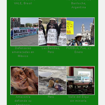
VALE, Brasil
Bariloche,
Argentina
Defensoras
Las Bambas,
PUEBLA, Pue, 27
amenazadas en
Perú
Enero
México
Amazonía
Perú
Valle del Elqui
defiende su
sin minería.
territorio