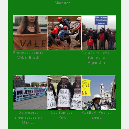
Márquez
Protestas contra
No a la minería ,
VALE, Brasil
Bariloche,
Argentina
Defensoras
Las Bambas,
PUEBLA, Pue, 27
amenazadas en
Perú
Enero
México