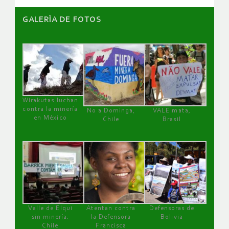
GALERÌA DE FOTOS
Wirakutas luchan
contra la minería
No a Dominga,
VALE mata,
en México
Chile
Brasil
Valle de Elqui
Atentan contra
Defensoras de
sin minería.
la Defensora
Bolivia
Chile
Francisca