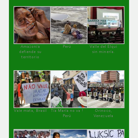
Amazonía
Perú
Valle del Elqui
defiende su
sin minería.
territorio
Vale mata, Brasil
Tía María no va !
Orinoco,
Perú
Venezuela