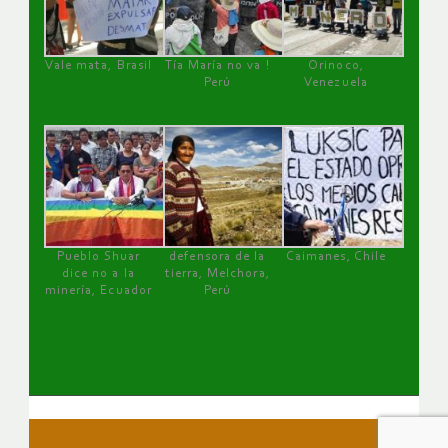
Vale mata, Brasil
Tía María no va !
Orinoco,
Perú
Venezuela
Pueblo Shuar
defensora de la
Caimanes, Chile
dice no a la
tierra, Melchora,
minería, Ecuador
Perú