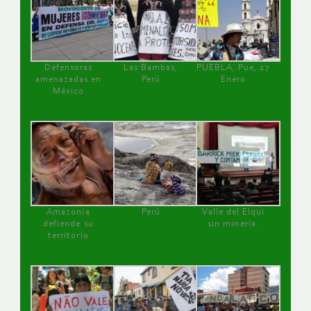
Defensoras
Las Bambas,
PUEBLA, Pue, 27
amenazadas en
Perú
Enero
México
Amazonía
Perú
Valle del Elqui
defiende su
sin minería.
territorio