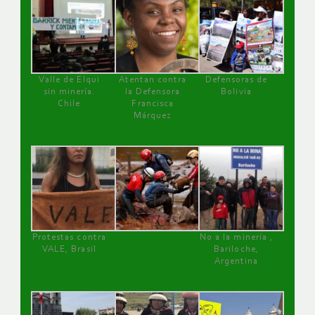
Valle de Elqui
Atentan contra
Defensoras de
sin minería.
la Defensora
Bolivia
Chile
Francisca
Márquez
Protestas contra
No a la minería ,
VALE, Brasil
Bariloche,
Argentina