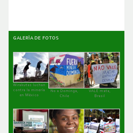
artículos
GALERÌA DE FOTOS
Wirakutas luchan
contra la minería
No a Dominga,
VALE mata,
en México
Chile
Brasil