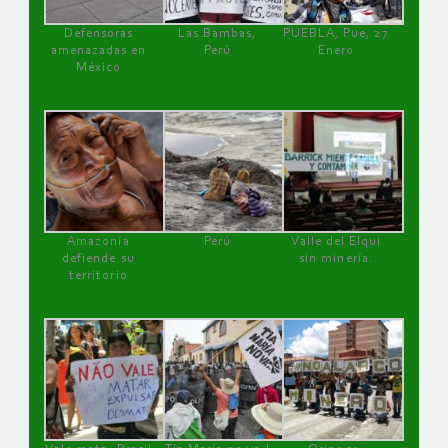
Defensoras
Las Bambas,
PUEBLA, Pue, 27
amenazadas en
Perú
Enero
México
Amazonía
Perú
Valle del Elqui
defiende su
sin minería.
territorio