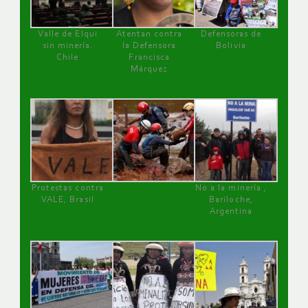
Valle de Elqui
Atentan contra
Defensoras de
sin minería.
la Defensora
Bolivia
Chile
Francisca
Márquez
Protestas contra
No a la minería ,
VALE, Brasil
Bariloche,
Argentina