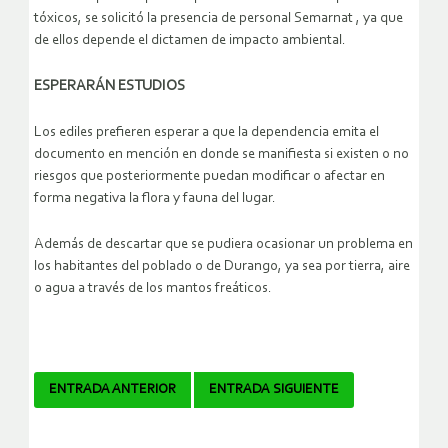
tóxicos, se solicitó la presencia de personal Semarnat , ya que
de ellos depende el dictamen de impacto ambiental.
ESPERARÁN ESTUDIOS
Los ediles prefieren esperar a que la dependencia emita el
documento en mención en donde se manifiesta si existen o no
riesgos que posteriormente puedan modificar o afectar en
forma negativa la flora y fauna del lugar.
Además de descartar que se pudiera ocasionar un problema en
los habitantes del poblado o de Durango, ya sea por tierra, aire
o agua a través de los mantos freáticos.
Navegador
ENTRADA ANTERIOR
ENTRADA SIGUIENTE
de