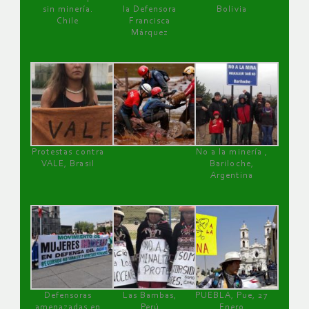
sin minería.
la Defensora
Bolivia
Chile
Francisca
Márquez
Protestas contra
No a la minería ,
VALE, Brasil
Bariloche,
Argentina
Defensoras
Las Bambas,
PUEBLA, Pue, 27
amenazadas en
Perú
Enero