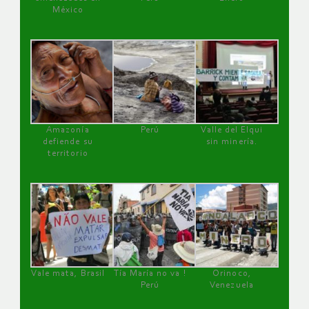
México
Amazonía
Perú
Valle del Elqui
defiende su
sin minería.
territorio
Vale mata, Brasil
Tía María no va !
Orinoco,
Perú
Venezuela