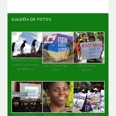
GALERÌA DE FOTOS
Wirakutas luchan
contra la minería
No a Dominga,
VALE mata,
en México
Chile
Brasil
Valle de Elqui
Atentan contra
Defensoras de