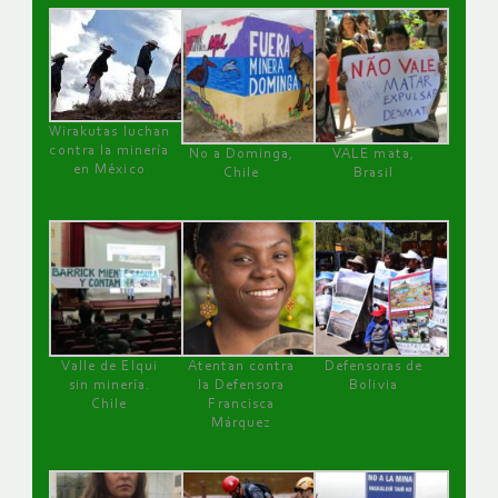
Wirakutas luchan
contra la minería
No a Dominga,
VALE mata,
en México
Chile
Brasil
Valle de Elqui
Atentan contra
Defensoras de
sin minería.
la Defensora
Bolivia
Chile
Francisca
Márquez