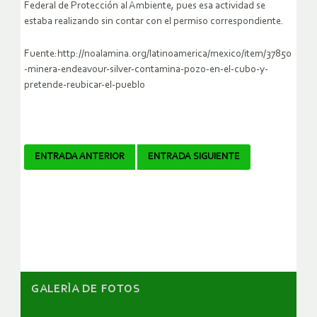
Federal de Protección al Ambiente, pues esa actividad se
estaba realizando sin contar con el permiso correspondiente.
Fuente:http://noalamina.org/latinoamerica/mexico/item/37850
-minera-endeavour-silver-contamina-pozo-en-el-cubo-y-
pretende-reubicar-el-pueblo
Navegador
ENTRADA ANTERIOR
ENTRADA SIGUIENTE
de
artículos
GALERÌA DE FOTOS