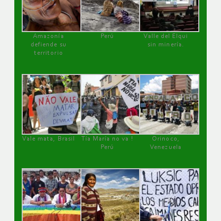
Amazonía
Perú
Valle del Elqui
defiende su
sin minería.
territorio
Vale mata, Brasil
Tía María no va !
Orinoco,
Perú
Venezuela