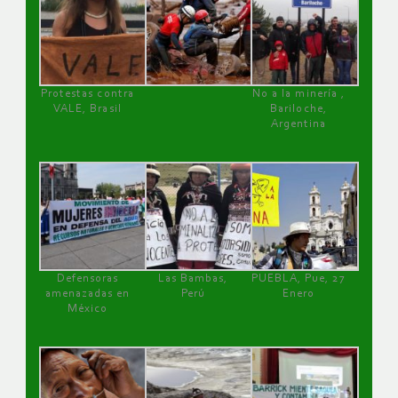
Protestas contra
No a la minería ,
VALE, Brasil
Bariloche,
Argentina
Defensoras
Las Bambas,
PUEBLA, Pue, 27
amenazadas en
Perú
Enero
México