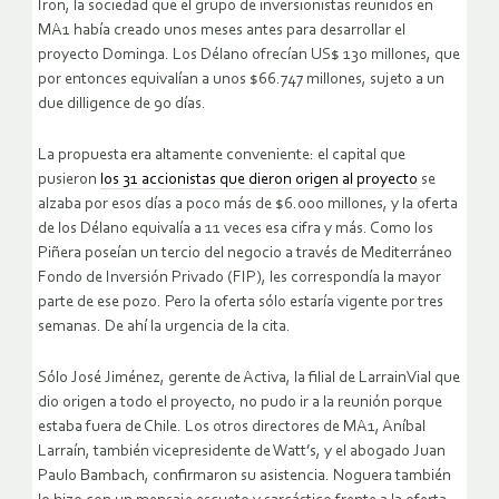
Iron, la sociedad que el grupo de inversionistas reunidos en
MA1 había creado unos meses antes para desarrollar el
proyecto Dominga. Los Délano ofrecían US$ 130 millones, que
por entonces equivalían a unos $66.747 millones, sujeto a un
due dilligence de 90 días.
La propuesta era altamente conveniente: el capital que
pusieron
los 31 accionistas que dieron origen al proyecto
se
alzaba por esos días a poco más de $6.000 millones, y la oferta
de los Délano equivalía a 11 veces esa cifra y más. Como los
Piñera poseían un tercio del negocio a través de Mediterráneo
Fondo de Inversión Privado (FIP), les correspondía la mayor
parte de ese pozo. Pero la oferta sólo estaría vigente por tres
semanas. De ahí la urgencia de la cita.
Sólo José Jiménez, gerente de Activa, la filial de LarrainVial que
dio origen a todo el proyecto, no pudo ir a la reunión porque
estaba fuera de Chile. Los otros directores de MA1, Aníbal
Larraín, también vicepresidente de Watt’s, y el abogado Juan
Paulo Bambach, confirmaron su asistencia. Noguera también