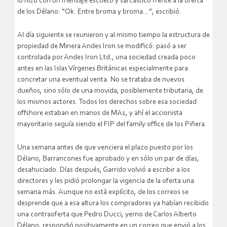
lo hizo con un mensaje escueto y sarcástico frente a la oferta
de los Délano: “Ok. Entre broma y broma…”, escribió.
Al día siguiente se reunieron y al mismo tiempo la estructura de
propiedad de Minera Andes Iron se modificó: pasó a ser
controlada por Andes Iron Ltd., una sociedad creada poco
antes en las Islas Vírgenes Británicas especialmente para
concretar una eventual venta. No se trataba de nuevos
dueños, sino sólo de una movida, posiblemente tributaria, de
los mismos actores. Todos los derechos sobre esa sociedad
offshore estaban en manos de MA1, y ahí el accionista
mayoritario seguía siendo el FIP del family office de los Piñera.
Una semana antes de que venciera el plazo puesto por los
Délano, Barrancones fue aprobado y en sólo un par de días,
desahuciado. Días después, Garrido volvió a escribir a los
directores y les pidió prolongar la vigencia de la oferta una
semana más. Aunque no está explícito, de los correos se
desprende que a esa altura los compradores ya habían recibido
una contraoferta que Pedro Ducci, yerno de Carlos Alberto
Délano, respondió positivamente en un correo que envió a los