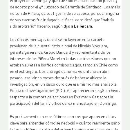
el proyecto Dominga, y que fue sobreseída el pasado jueves 3
de agosto por el 4° Juzgado de Garantía de Santiago. Los mails
no son de Piñera, de sus hijos ni de su esposa, porque ninguna
de sus cuentas fue indagada: el fiscal consideró que “habría
sido arbitrario” hacerlo, según
dijo a La Tercera
.
Los únicos mensajes que sí se incluyeron en la carpeta
provienen de la cuenta institucional de Nicolás Noguera,
gerente general del Grupo Bancard y representante de los
intereses de los Piñera Morel en todas sus inversiones que no
estaban sujetas a los fideicomisos ciegos, tanto en Chile como
en el extranjero. Los entregó de forma voluntaria en abril
pasado, casi cinco meses después de haberse abierto la
investigación, en un disco duro que ese mismo mes analizó la
Policía de Investigaciones (PDI). Allí aparecieron 1.158 archivos
respecto a la compra de acciones en Exalmar y 625 sobre la
participación del family office del ex mandatario en Dominga.
Es precisamente en esos últimos correos que aparecen datos
clave para entender cómo se negoció y cuánto realmente ganó
la familia Piñera al salirse del proyecto minero en diciembre de