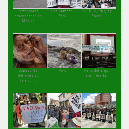
Defensoras
Las Bambas,
PUEBLA, Pue, 27
amenazadas en
Perú
Enero
México
Amazonía
Perú
Valle del Elqui
defiende su
sin minería.
territorio