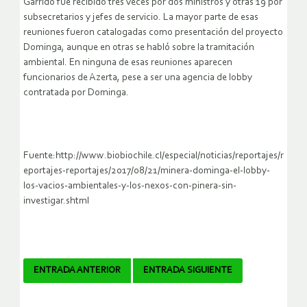
Garrido fue recibido tres veces por dos ministros y otras 19 por
subsecretarios y jefes de servicio. La mayor parte de esas
reuniones fueron catalogadas como presentación del proyecto
Dominga, aunque en otras se habló sobre la tramitación
ambiental. En ninguna de esas reuniones aparecen
funcionarios de Azerta, pese a ser una agencia de lobby
contratada por Dominga.
Fuente:http://www.biobiochile.cl/especial/noticias/reportajes/r
eportajes-reportajes/2017/08/21/minera-dominga-el-lobby-
los-vacios-ambientales-y-los-nexos-con-pinera-sin-
investigar.shtml
Navegador
ENTRADA ANTERIOR
ENTRADA SIGUIENTE
de