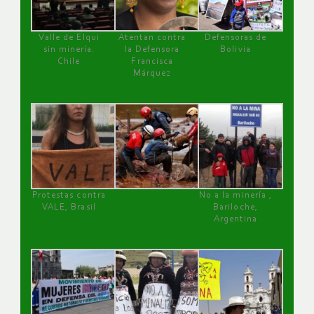
Valle de Elqui
Atentan contra
Defensoras de
sin minería.
la Defensora
Bolivia
Chile
Francisca
Márquez
Protestas contra
No a la minería ,
VALE, Brasil
Bariloche,
Argentina