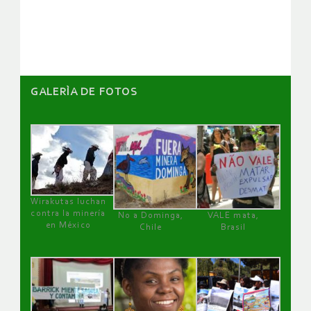
artículos
GALERÌA DE FOTOS
Wirakutas luchan
contra la minería
No a Dominga,
VALE mata,
en México
Chile
Brasil