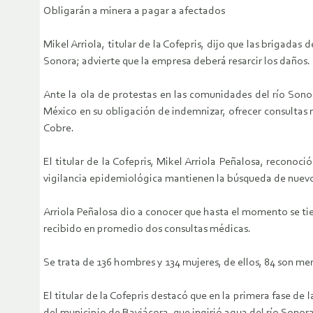
Obligarán a minera a pagar a afectados
Mikel Arriola, titular de la Cofepris, dijo que las brigad
Sonora; advierte que la empresa deberá resarcir los daños.
Ante la ola de protestas en las comunidades del río Sonor
México en su obligación de indemnizar, ofrecer consultas 
Cobre.
El titular de la Cofepris, Mikel Arriola Peñalosa, recono
vigilancia epidemiológica mantienen la búsqueda de nuevos
Arriola Peñalosa dio a conocer que hasta el momento se ti
recibido en promedio dos consultas médicas.
Se trata de 136 hombres y 134 mujeres, de ellos, 84 son men
El titular de la Cofepris destacó que en la primera fase de