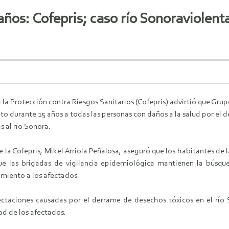
os: Cofepris; caso río Sonoraviolenta 
 la Protección contra Riesgos Sanitarios (Cofepris) advirtió que Gru
o durante 15 años a todas las personas con daños a la salud por el 
 al río Sonora.
 de la Cofepris, Mikel Arriola Peñalosa, aseguró que los habitantes de
ue las brigadas de vigilancia epidemiológica mantienen la búsqu
amiento a los afectados.
taciones causadas por el derrame de desechos tóxicos en el río S
ad de los afectados.