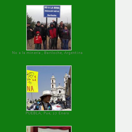
No a la minería , Bariloche, Argentina
PUEBLA, Pue, 27 Enero