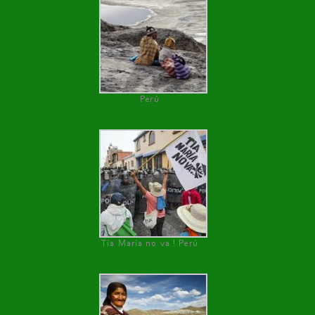
Perú
Tía María no va ! Perú