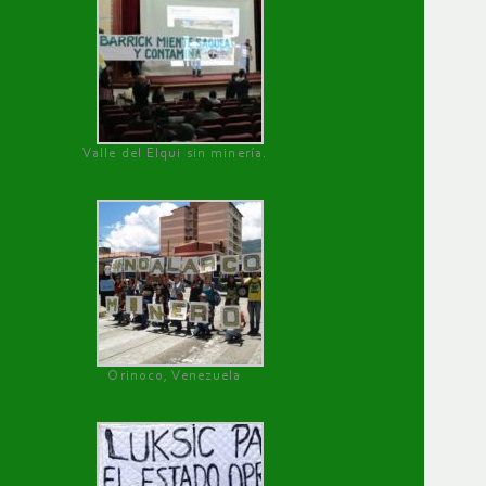
Valle del Elqui sin minería.
Orinoco, Venezuela