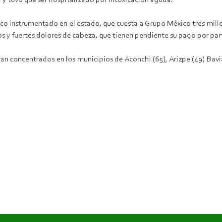
a y tuvo que ser hospitalizado por intoxicación aguda.
co instrumentado en el estado, que cuesta a Grupo México tres mill
os y fuertes dolores de cabeza, que tienen pendiente su pago por pa
n concentrados en los municipios de Aconchi (65), Arizpe (49) Baviá