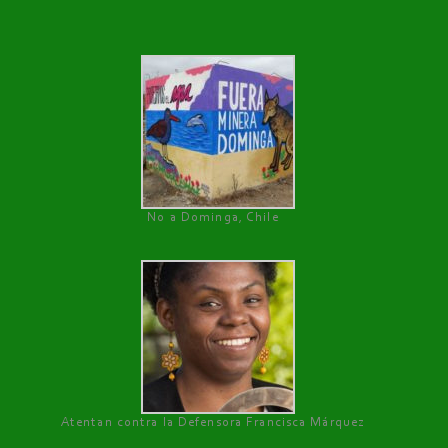
No a Dominga, Chile
Atentan contra la Defensora Francisca Márquez