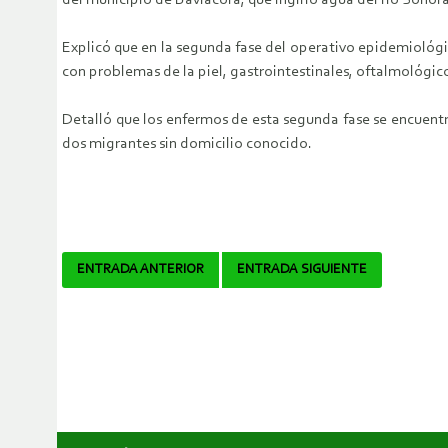
del municipio de Baviácora, que ingirió agua del río Sonor
Explicó que en la segunda fase del operativo epidemiológi
con problemas de la piel, gastrointestinales, oftalmológic
Detalló que los enfermos de esta segunda fase se encuentra
dos migrantes sin domicilio conocido.
Navegador
ENTRADA ANTERIOR
ENTRADA SIGUIENTE
de
artículos