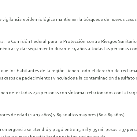
as de vigilancia epidemiológica mantienen la búsqueda de nuevos cas
a, la Comisión Federal para la Protección contra Riesgos Sanitario
médicas y dar seguimiento durante 15 años a todas las personas con
ció que los habitantes de la región tienen todo el derecho de reclam
 casos de padecimientos vinculados a la contaminación de sulfato d
enen detectadas 270 personas con síntomas relacionados con la trag
ores de edad (1 a 17 años) y 89 adultos mayores (60 a 89 años).
 la emergencia se atendió y pagó entre 15 mil y 35 mil pesos a 37 pe