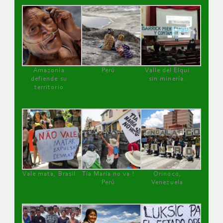
Amazonía
Perú
Valle del Elqui
defiende su
sin minería.
territorio
Vale mata, Brasil
Tía María no va !
Orinoco,
Perú
Venezuela