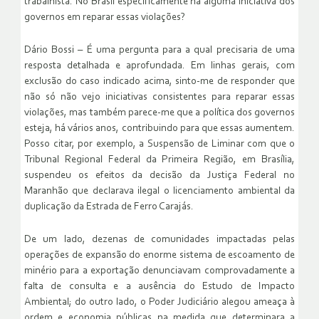
trabalhista. No Brasil especificamente há alguma iniciativa dos
governos em reparar essas violações?
Dário Bossi – É uma pergunta para a qual precisaria de uma
resposta detalhada e aprofundada. Em linhas gerais, com
exclusão do caso indicado acima, sinto-me de responder que
não só não vejo iniciativas consistentes para reparar essas
violações, mas também parece-me que a política dos governos
esteja, há vários anos, contribuindo para que essas aumentem.
Posso citar, por exemplo, a Suspensão de Liminar com que o
Tribunal Regional Federal da Primeira Região, em Brasília,
suspendeu os efeitos da decisão da Justiça Federal no
Maranhão que declarava ilegal o licenciamento ambiental da
duplicação da Estrada de Ferro Carajás.
De um lado, dezenas de comunidades impactadas pelas
operações de expansão do enorme sistema de escoamento de
minério para a exportação denunciavam comprovadamente a
falta de consulta e a ausência do Estudo de Impacto
Ambiental; do outro lado, o Poder Judiciário alegou ameaça à
ordem e economia públicas na medida que determinara a