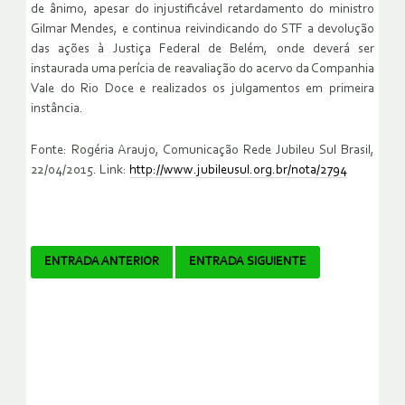
de ânimo, apesar do injustificável retardamento do ministro
Gilmar Mendes, e continua reivindicando do STF a devolução
das ações à Justiça Federal de Belém, onde deverá ser
instaurada uma perícia de reavaliação do acervo da Companhia
Vale do Rio Doce e realizados os julgamentos em primeira
instância.
Fonte: Rogéria Araujo, Comunicação Rede Jubileu Sul Brasil,
22/04/2015. Link:
http://www.jubileusul.org.br/nota/2794
Navegador
ENTRADA ANTERIOR
ENTRADA SIGUIENTE
de
artículos