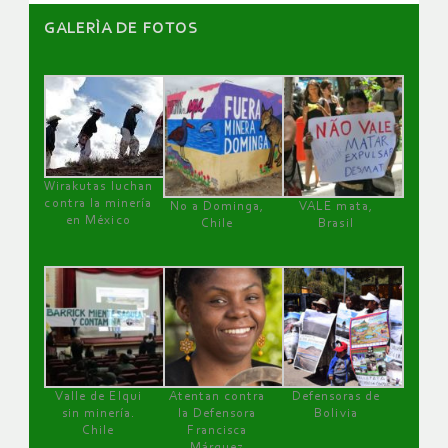
GALERÌA DE FOTOS
Wirakutas luchan
contra la minería
No a Dominga,
VALE mata,
en México
Chile
Brasil
Valle de Elqui
Atentan contra
Defensoras de
sin minería.
la Defensora
Bolivia
Chile
Francisca
Márquez