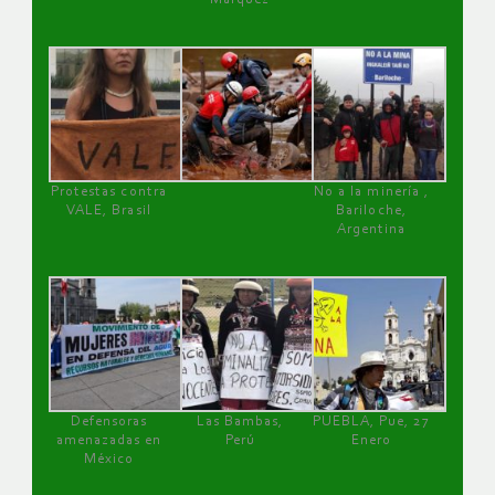
Protestas contra
No a la minería ,
VALE, Brasil
Bariloche,
Argentina
Defensoras
Las Bambas,
PUEBLA, Pue, 27
amenazadas en
Perú
Enero
México