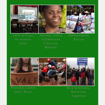
Valle de Elqui
Atentan contra
Defensoras de
sin minería.
la Defensora
Bolivia
Chile
Francisca
Márquez
Protestas contra
No a la minería ,
VALE, Brasil
Bariloche,
Argentina