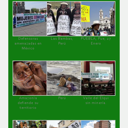
Defensoras
Las Bambas,
PUEBLA, Pue, 27
amenazadas en
Perú
Enero
México
Amazonía
Perú
Valle del Elqui
defiende su
sin minería.
territorio