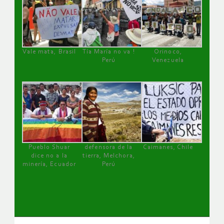
Vale mata, Brasil
Tía María no va !
Orinoco,
Perú
Venezuela
Pueblo Shuar
defensora de la
Caimanes, Chile
dice no a la
tierra, Melchora,
minería, Ecuador
Perú