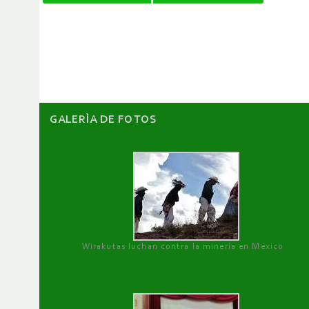
de
artículos
GALERÌA DE FOTOS
Wirakutas luchan contra la minería en México