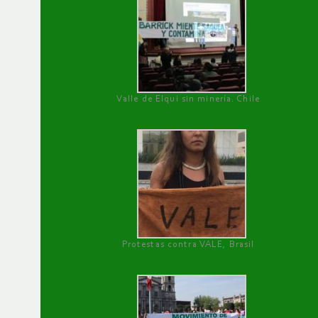
Valle de Elqui sin minería. Chile
Protestas contra VALE, Brasil