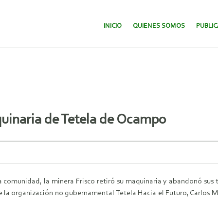
SALTAR AL CONTENIDO.
INICIO
QUIENES SOMOS
PUBLI
quinaria de Tetela de Ocampo
la comunidad, la minera Frisco retiró su maquinaria y abandonó su
de la organización no gubernamental Tetela Hacia el Futuro, Carlos M