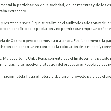
mental la participación de la sociedad, de las maestras y de los es
caba extraer oro.
 y resistencia social”, que se realizó en el auditorio Carlos Marx de 
l oro en beneficio de la población y no permita que empresas dañen 
tela de Ocampo pero debemos estar atentos. Fue fundamental la partic
charon con pancartas en contra de la colocación de la minera”, comen
 Marco Antonio Uribe Peña, comentó que el fin de semana pasado inici
mientras no se resuelva la situación del proyecto en Puebla ya que no
anización Tetela Hacia el Futuro elaboran un proyecto para que el 