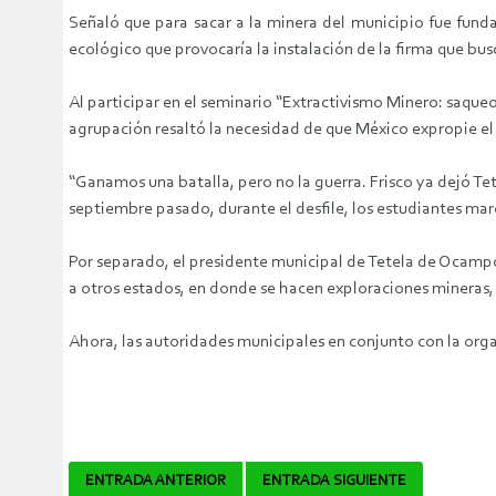
Señaló que para sacar a la minera del municipio fue funda
ecológico que provocaría la instalación de la firma que bus
Al participar en el seminario “Extractivismo Minero: saqueo
agrupación resaltó la necesidad de que México expropie e
“Ganamos una batalla, pero no la guerra. Frisco ya dejó Te
septiembre pasado, durante el desfile, los estudiantes mar
Por separado, el presidente municipal de Tetela de Ocampo,
a otros estados, en donde se hacen exploraciones mineras, 
Ahora, las autoridades municipales en conjunto con la org
Navegador
ENTRADA ANTERIOR
ENTRADA SIGUIENTE