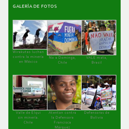
GALERÌA DE FOTOS
Wirakutas luchan
contra la minería
No a Dominga,
VALE mata,
en México
Chile
Brasil
Valle de Elqui
Atentan contra
Defensoras de
sin minería.
la Defensora
Bolivia
Chile
Francisca
Márquez