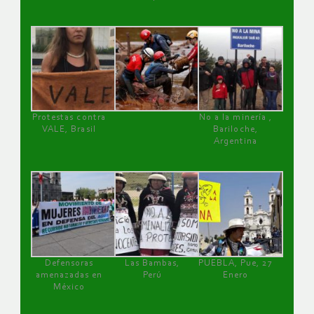
Protestas contra
No a la minería ,
VALE, Brasil
Bariloche,
Argentina
Defensoras
Las Bambas,
PUEBLA, Pue, 27
amenazadas en
Perú
Enero
México