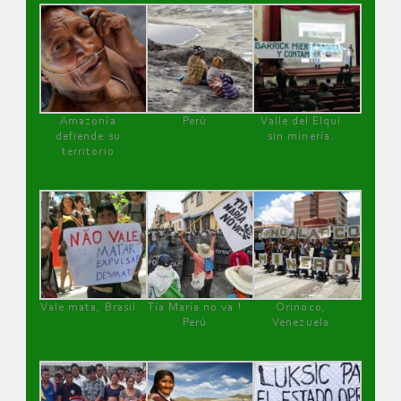
Amazonía
Perú
Valle del Elqui
defiende su
sin minería.
territorio
Vale mata, Brasil
Tía María no va !
Orinoco,
Perú
Venezuela