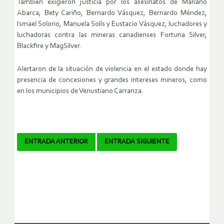
También exigieron justicia por los asesinatos de Mariano
Abarca, Bety Cariño, Bernardo Vásquez, Bernardo Méndez,
Ismael Solorio, Manuela Solís y Eustacio Vásquez, luchadores y
luchadoras contra las mineras canadienses Fortuna Silver,
Blackfire y MagSilver.
Alertaron de la situación de violencia en el estado donde hay
presencia de concesiones y grandes intereses mineros, como
en los municipios de Venustiano Carranza.
Navegador
ENTRADA ANTERIOR
ENTRADA SIGUIENTE
de
artículos