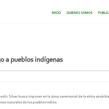
SALTAR AL CONTENIDO.
INICIO
QUIENES SOMOS
PUBLI
o a pueblos indígenas
stic Silver busca imponer en la zona ceremonial de la etnia wixárika
rsos naturales de los pueblos indios.