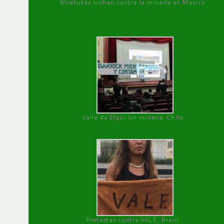
Wirakutas luchan contra la minería en México
Valle de Elqui sin minería. Chile
Protestas contra VALE, Brasil