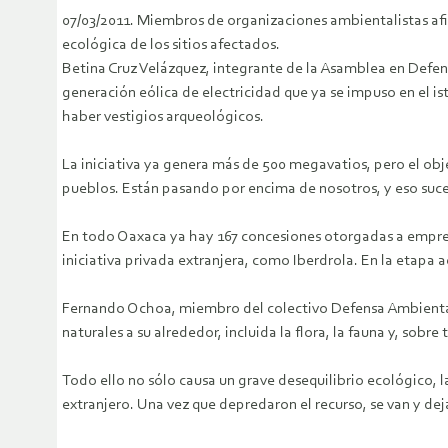
07/03/2011. Miembros de organizaciones ambientalistas afi
ecológica de los sitios afectados.
Betina Cruz Velázquez, integrante de la Asamblea en Defensa
generación eólica de electricidad que ya se impuso en el i
haber vestigios arqueológicos.
La iniciativa ya genera más de 500 megavatios, pero el obj
pueblos. Están pasando por encima de nosotros, y eso suc
En todo Oaxaca ya hay 167 concesiones otorgadas a empresa
iniciativa privada extranjera, como Iberdrola. En la etapa a
Fernando Ochoa, miembro del colectivo Defensa Ambiental d
naturales a su alrededor, incluida la flora, la fauna y, sobre 
Todo ello no sólo causa un grave desequilibrio ecológico, 
extranjero. Una vez que depredaron el recurso, se van y 