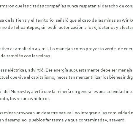
rmaron que las citadas compañías nunca respetan el derecho de consu
 de la Tierra y el Territorio, señaló que el caso de las minas en Wi
stmo de Tehuantepec, sin pedir autorización a los ejidatarios y afec
etivo es ampliarlo a 5 mil. Lo manejan como proyecto verde, de ener
ede también con las minas.
s eléctricas, advirtió. Ese energía supuestamente debe ser manejad
ctual que vive el capitalismo, necesitan mercantilizar los bienes ind
el Noroeste, alertó que la minería en general es una actividad insu
todo, los recursos hídricos.
las minas provocan un desastre natural, no integran a las comunidad 
dejan desempleo, pueblos fantasma y agua contaminada», aseveró.