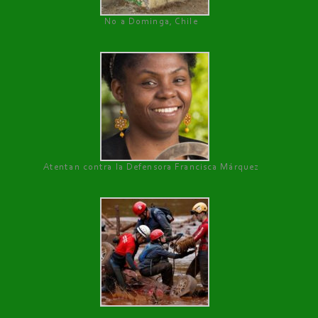
No a Dominga, Chile
Atentan contra la Defensora Francisca Márquez