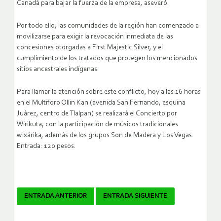
Canadá para bajar la fuerza de la empresa, aseveró.
Por todo ello, las comunidades de la región han comenzado a
movilizarse para exigir la revocación inmediata de las
concesiones otorgadas a First Majestic Silver, y el
cumplimiento de los tratados que protegen los mencionados
sitios ancestrales indígenas.
Para llamar la atención sobre este conflicto, hoy a las 16 horas
en el Multiforo Ollin Kan (avenida San Fernando, esquina
Juárez, centro de Tlalpan) se realizará el Concierto por
Wirikuta, con la participación de músicos tradicionales
wixárika, además de los grupos Son de Madera y Los Vegas.
Entrada: 120 pesos.
Navegador
ENTRADA ANTERIOR
ENTRADA SIGUIENTE
de