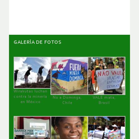
artículos
GALERÌA DE FOTOS
Wirakutas luchan
contra la minería
No a Dominga,
VALE mata,
en México
Chile
Brasil