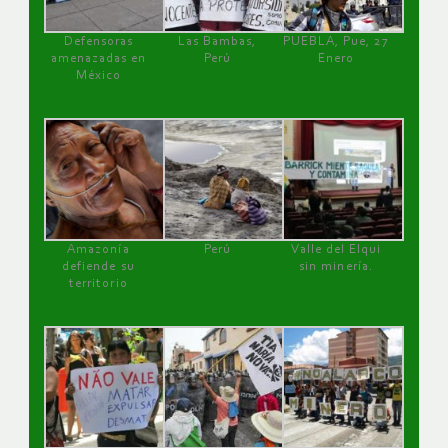
Defensoras
Las Bambas,
PUEBLA, Pue, 27
amenazadas en
Perú
Enero
México
Amazonía
Perú
Valle del Elqui
defiende su
sin minería.
territorio