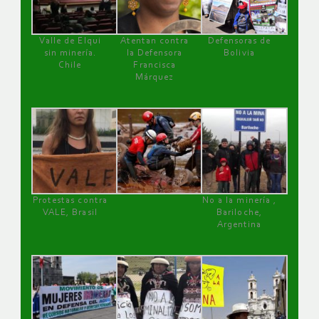
Valle de Elqui
Atentan contra
Defensoras de
sin minería.
la Defensora
Bolivia
Chile
Francisca
Márquez
Protestas contra
No a la minería ,
VALE, Brasil
Bariloche,
Argentina