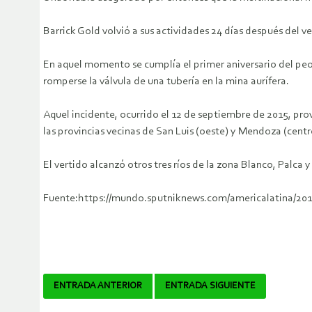
Barrick Gold volvió a sus actividades 24 días después del ve
En aquel momento se cumplía el primer aniversario del peo
romperse la válvula de una tubería en la mina aurífera.
Aquel incidente, ocurrido el 12 de septiembre de 2015, prov
las provincias vecinas de San Luis (oeste) y Mendoza (centr
El vertido alcanzó otros tres ríos de la zona Blanco, Palca 
Fuente:https://mundo.sputniknews.com/americalatina/201
Navegador
ENTRADA ANTERIOR
ENTRADA SIGUIENTE