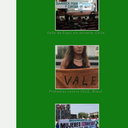
Valle de Elqui sin minería. Chile
Protestas contra VALE, Brasil