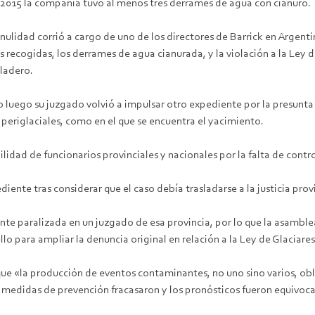
2015 la compañía tuvo al menos tres derrames de agua con cianuro.
e nulidad corrió a cargo de uno de los directores de Barrick en Arge
 recogidas, los derrames de agua cianurada, y la violación a la Ley d
eladero.
o luego su juzgado volvió a impulsar otro expediente por la presunta 
periglaciales, como en el que se encuentra el yacimiento.
lidad de funcionarios provinciales y nacionales por la falta de contro
diente tras considerar que el caso debía trasladarse a la justicia prov
ente paralizada en un juzgado de esa provincia, por lo que la asamb
o para ampliar la denuncia original en relación a la Ley de Glaciares
que «la producción de eventos contaminantes, no uno sino varios, obl
 medidas de prevención fracasaron y los pronósticos fueron equivoc