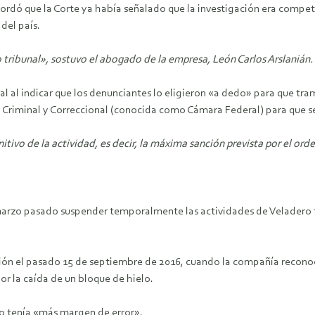
cordó que la Corte ya había señalado que la investigación era compete
del país.
ribunal», sostuvo el abogado de la empresa, León Carlos Arslanián.
l al indicar que los denunciantes lo eligieron «a dedo» para que trami
 Criminal y Correccional (conocida como Cámara Federal) para que se
nitivo de la actividad, es decir, la máxima sanción prevista por el o
marzo pasado suspender temporalmente las actividades de Veladero tr
ción el pasado 15 de septiembre de 2016, cuando la compañía recono
or la caída de un bloque de hielo.
o tenía «más margen de error».