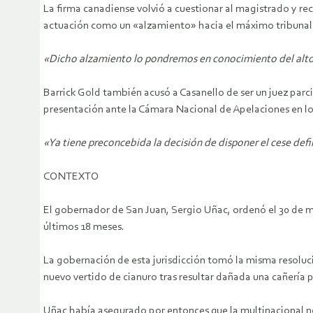
La firma canadiense volvió a cuestionar al magistrado y re
actuación como un «alzamiento» hacia el máximo tribunal 
«Dicho alzamiento lo pondremos en conocimiento del alto t
Barrick Gold también acusó a Casanello de ser un juez parcia
presentación ante la Cámara Nacional de Apelaciones en lo
«Ya tiene preconcebida la decisión de disponer el cese defi
CONTEXTO
El gobernador de San Juan, Sergio Uñac, ordenó el 30 de 
últimos 18 meses.
La gobernación de esta jurisdicción tomó la misma resolu
nuevo vertido de cianuro tras resultar dañada una cañería p
Uñac había asegurado por entonces que la multinacional n