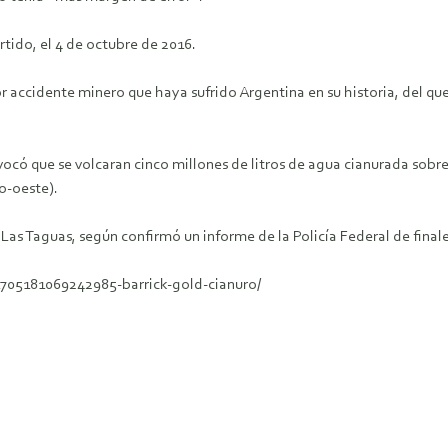
rtido, el 4 de octubre de 2016.
r accidente minero que haya sufrido Argentina en su historia, del q
ocó que se volcaran cinco millones de litros de agua cianurada sobre
o-oeste).
y Las Taguas, según confirmó un informe de la Policía Federal de final
705181069242985-barrick-gold-cianuro/