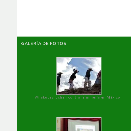
de
artículos
GALERÌA DE FOTOS
Wirakutas luchan contra la minería en México