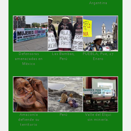
Argentina
Defensoras
Las Bambas,
PUEBLA, Pue, 27
amenazadas en
Perú
Enero
México
Amazonía
Perú
Valle del Elqui
defiende su
sin minería.
territorio