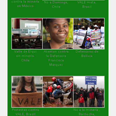
contra la minería
No a Dominga,
VALE mata,
en México
Chile
Brasil
Valle de Elqui
Atentan contra
Defensoras de
sin minería.
la Defensora
Bolivia
Chile
Francisca
Márquez
Protestas contra
No a la minería ,
VALE, Brasil
Bariloche,