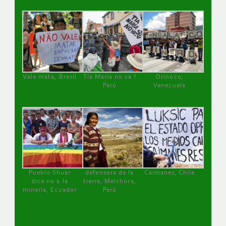
Vale mata, Brasil
Tía María no va !
Orinoco,
Perú
Venezuela
Pueblo Shuar
defensora de la
Caimanes, Chile
dice no a la
tierra, Melchora,
minería, Ecuador
Perú