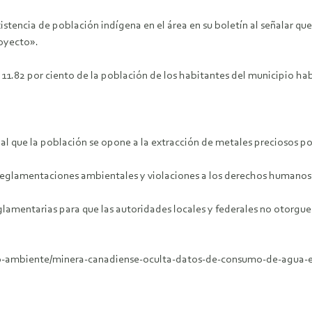
stencia de población indígena en el área en su boletín al señalar q
royecto».
11.82 por ciento de la población de los habitantes del municipio ha
l que la población se opone a la extracción de metales preciosos po
 reglamentaciones ambientales y violaciones a los derechos humanos
mentarias para que las autoridades locales y federales no otorguen 
o-ambiente/minera-canadiense-oculta-datos-de-consumo-de-agua-