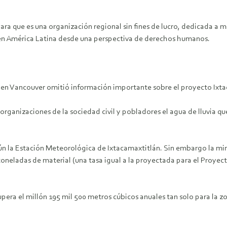
ara que es una organización regional sin fines de lucro, dedicada a m
en América Latina desde una perspectiva de derechos humanos.
de en Vancouver omitió información importante sobre el proyecto Ixta
organizaciones de la sociedad civil y pobladores el agua de lluvia q
n la Estación Meteorológica de Ixtacamaxtitlán. Sin embargo la mi
 toneladas de material (una tasa igual a la proyectada para el Proye
era el millón 195 mil 500 metros cúbicos anuales tan solo para la z