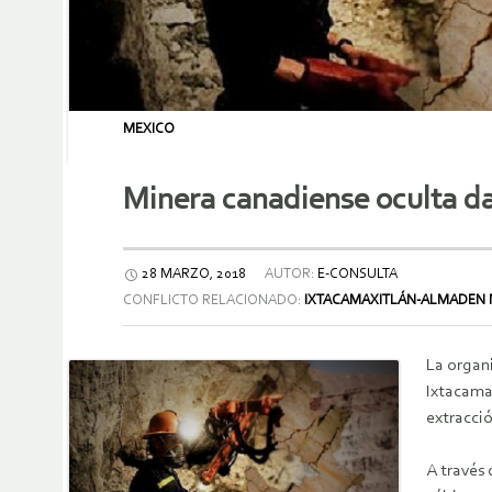
MEXICO
Minera canadiense oculta d
28 MARZO, 2018
AUTOR:
E-CONSULTA
CONFLICTO RELACIONADO:
IXTACAMAXITLÁN-ALMADEN 
La organ
Ixtacamax
extracci
A través