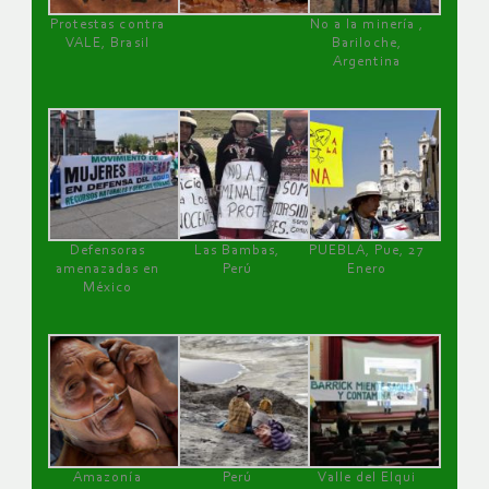
Protestas contra
No a la minería ,
VALE, Brasil
Bariloche,
Argentina
Defensoras
Las Bambas,
PUEBLA, Pue, 27
amenazadas en
Perú
Enero
México
Amazonía
Perú
Valle del Elqui