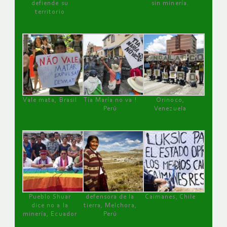
defiende su
sin minería.
territorio
Vale mata, Brasil
Tía María no va !
Orinoco,
Perú
Venezuela
Pueblo Shuar
defensora de la
Caimanes, Chile
dice no a la
tierra, Melchora,
minería, Ecuador
Perú