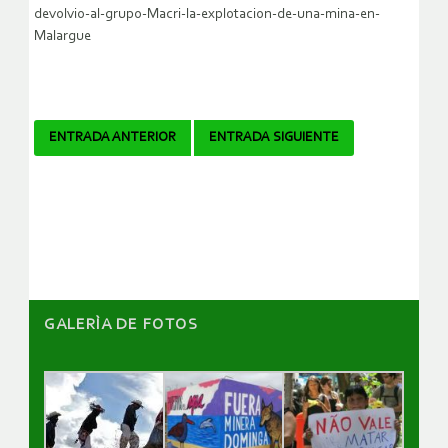
devolvio-al-grupo-Macri-la-explotacion-de-una-mina-en-
Malargue
Navegador
ENTRADA ANTERIOR
ENTRADA SIGUIENTE
de
artículos
GALERÌA DE FOTOS