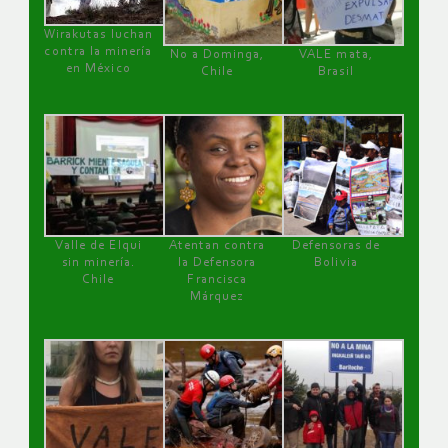
Wirakutas luchan
contra la minería
No a Dominga,
VALE mata,
en México
Chile
Brasil
Valle de Elqui
Atentan contra
Defensoras de
sin minería.
la Defensora
Bolivia
Chile
Francisca
Márquez