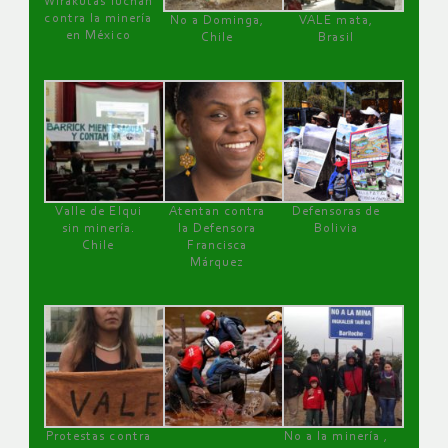
Wirakutas luchan
contra la minería
No a Dominga,
VALE mata,
en México
Chile
Brasil
Valle de Elqui
Atentan contra
Defensoras de
sin minería.
la Defensora
Bolivia
Chile
Francisca
Márquez
Protestas contra
No a la minería ,