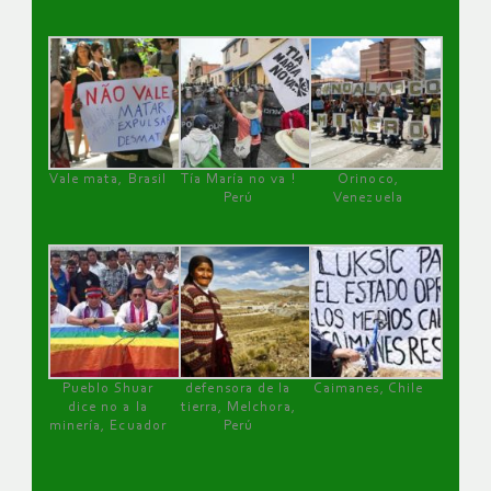
Vale mata, Brasil
Tía María no va !
Orinoco,
Perú
Venezuela
Pueblo Shuar
defensora de la
Caimanes, Chile
dice no a la
tierra, Melchora,
minería, Ecuador
Perú