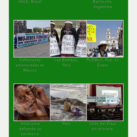
VALE, Brasil
Bariloche,
Argentina
Defensoras
Las Bambas,
PUEBLA, Pue, 27
amenazadas en
Perú
Enero
México
Amazonía
Perú
Valle del Elqui
defiende su
sin minería.
territorio