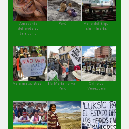
Amazonía
Perú
Valle del Elqui
defiende su
sin minería.
territorio
Vale mata, Brasil
Tía María no va !
Orinoco,
Perú
Venezuela