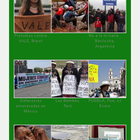
Protestas contra
No a la minería ,
VALE, Brasil
Bariloche,
Argentina
Defensoras
Las Bambas,
PUEBLA, Pue, 27
amenazadas en
Perú
Enero
México