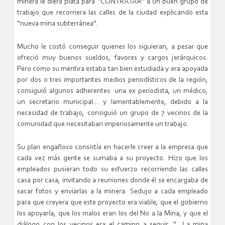
minera le diera plata para “CONTRATAR” a un buen grupo de
trabajo que recorriera las calles de la ciudad explicando esta
“nueva mina subterránea”.
Mucho le costó conseguir quienes los siguieran, a pesar que
ofreció muy buenos sueldos, favores y cargos jerárquicos.
Pero como su mentira estaba tan bien estudiada y era apoyada
por dos o tres importantes medios periodísticos de la región,
consiguió algunos adherentes: una ex periodista, un médico,
un secretario municipal… y lamentablemente, debido a la
necesidad de trabajo, consiguió un grupo de 7 vecinos de la
comunidad que necesitaban imperiosamente un trabajo.
Su plan engañoso consistía en hacerle creer a la empresa que
cada vez más gente se sumaba a su proyecto. Hizo que los
empleados pusieran todo su esfuerzo recorriendo las calles
casa por casa, invitando a reuniones donde él se encargaba de
sacar fotos y enviarlas a la minera. Sedujo a cada empleado
para que creyera que este proyecto era viable, que el gobierno
los apoyaría, que los malos eran los del No a la Mina, y que el
diálogo con los vecinos era el camino a seguir. “…La mina