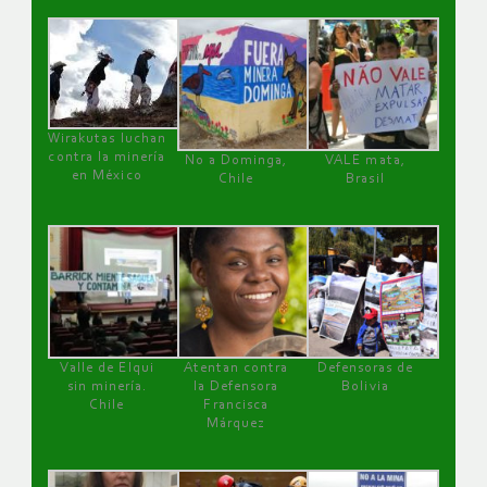
Wirakutas luchan
contra la minería
No a Dominga,
VALE mata,
en México
Chile
Brasil
Valle de Elqui
Atentan contra
Defensoras de
sin minería.
la Defensora
Bolivia
Chile
Francisca
Márquez