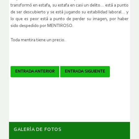
transformó en estafa, su estafa en casi un delito… está a punto
de ser descubierto y se está jugando su estabilidad laboral… y
lo que es peor está a punto de perder su imagen, por haber
sido despedido por MENTIROSO.
Toda mentira tiene un precio.
Navegador
ENTRADA ANTERIOR
ENTRADA SIGUIENTE
de
artículos
GALERÌA DE FOTOS