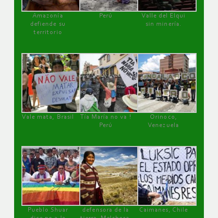
Amazonía
Perú
Valle del Elqui
defiende su
sin minería.
territorio
Vale mata, Brasil
Tía María no va !
Orinoco,
Perú
Venezuela
Pueblo Shuar
defensora de la
Caimanes, Chile