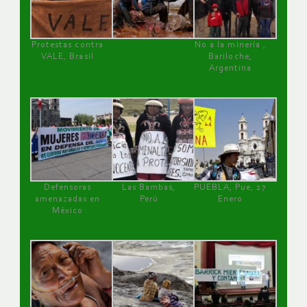
Protestas contra
No a la minería ,
VALE, Brasil
Bariloche,
Argentina
Defensoras
Las Bambas,
PUEBLA, Pue, 27
amenazadas en
Perú
Enero
México