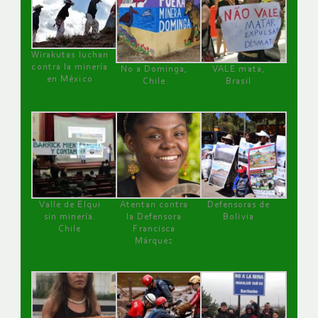
Wirakutas luchan
contra la minería
No a Dominga,
VALE mata,
en México
Chile
Brasil
Valle de Elqui
Atentan contra
Defensoras de
sin minería.
la Defensora
Bolivia
Chile
Francisca
Márquez