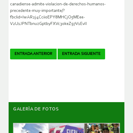
canadiense-admite-violacion-de-derechos-humanos-
precedente-muy-importante/?
fbclid=IwAR2j4CciioEPY8MHCjO5MEee-
V2U1JPNTbnuzGptbyFXVc3okeZ97V1EvII
Navegador
ENTRADA ANTERIOR
ENTRADA SIGUIENTE
de
artículos
GALERÌA DE FOTOS