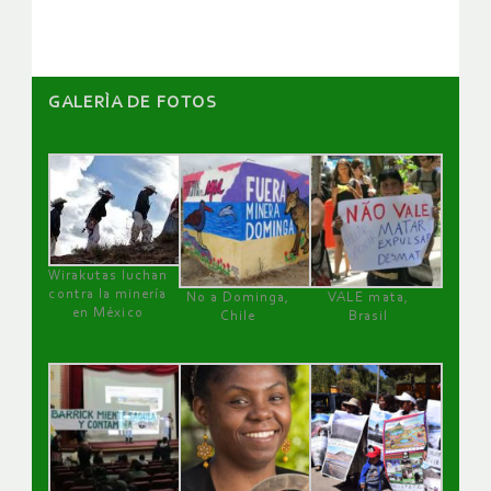
GALERÌA DE FOTOS
Wirakutas luchan
contra la minería
No a Dominga,
VALE mata,
en México
Chile
Brasil