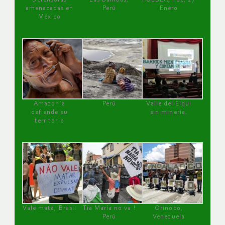
amenazadas en
Perú
Enero
México
Amazonía
Perú
Valle del Elqui
defiende su
sin minería.
territorio
Vale mata, Brasil
Tía María no va !
Orinoco,
Perú
Venezuela