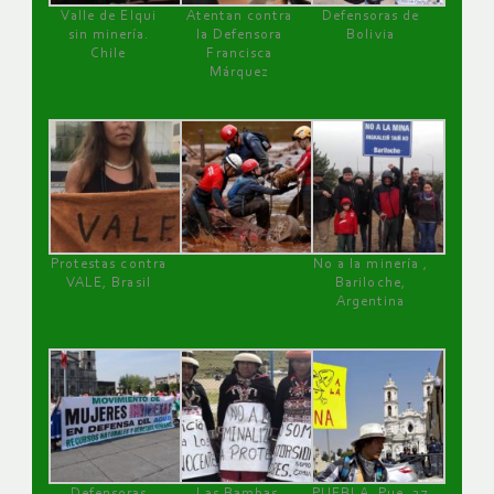
Valle de Elqui
Atentan contra
Defensoras de
sin minería.
la Defensora
Bolivia
Chile
Francisca
Márquez
Protestas contra
No a la minería ,
VALE, Brasil
Bariloche,
Argentina
Defensoras
Las Bambas,
PUEBLA, Pue, 27