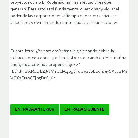
proyectos como El Roble asuman las afectaciones que
generan. Para esto será fundamental cuestionar y vigilar el
poder de las corporaciones al tiempo que se escuchan las
soluciones y demandas de comunidades y organizaciones.
Fuente:https://censat.org/es/analisis/alertando-sobre-la-
extraccion-de-cobre-que-tan-justo-es-el-cambio-de-la-matriz-
energetica-que-nos-proponen-9052?
fbclid=IwAR02IEZJwMeOclA4pgo_qOv2ySE2qnJeySX2JwMs
VGX2Ete26Tjh5DtC_Kc
Navegador
ENTRADA ANTERIOR
ENTRADA SIGUIENTE
de
artículos