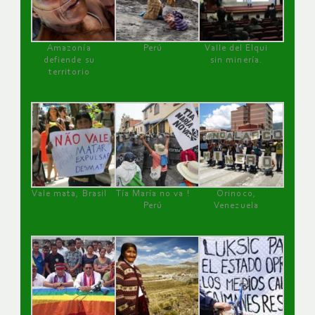
Amazonía
Perú
Valle del Elqui
defiende su
sin minería.
territorio
Vale mata, Brasil
Tía María no va !
Orinoco,
Perú
Venezuela