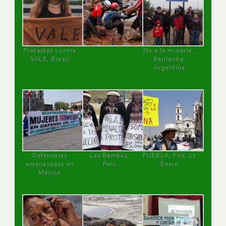
Protestas contra
No a la minería ,
VALE, Brasil
Bariloche,
Argentina
Defensoras
Las Bambas,
PUEBLA, Pue, 27
amenazadas en
Perú
Enero
México