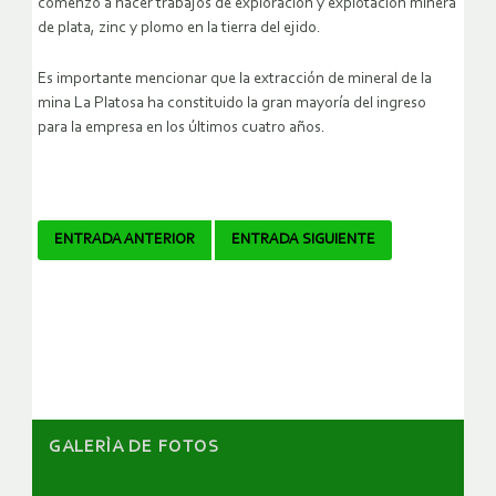
comenzó a hacer trabajos de exploración y explotación minera
de plata, zinc y plomo en la tierra del ejido.
Es importante mencionar que la extracción de mineral de la
mina La Platosa ha constituido la gran mayoría del ingreso
para la empresa en los últimos cuatro años.
Navegador
ENTRADA ANTERIOR
ENTRADA SIGUIENTE
de
artículos
GALERÌA DE FOTOS