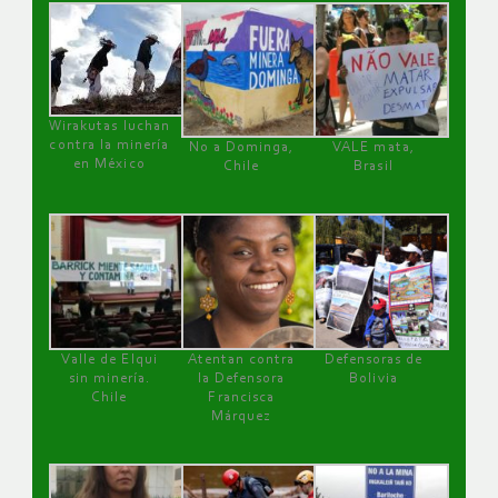
Wirakutas luchan
contra la minería
No a Dominga,
VALE mata,
en México
Chile
Brasil
Valle de Elqui
Atentan contra
Defensoras de
sin minería.
la Defensora
Bolivia
Chile
Francisca
Márquez