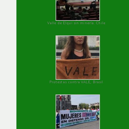
Valle de Elqui sin minería. Chile
Protestas contra VALE, Brasil