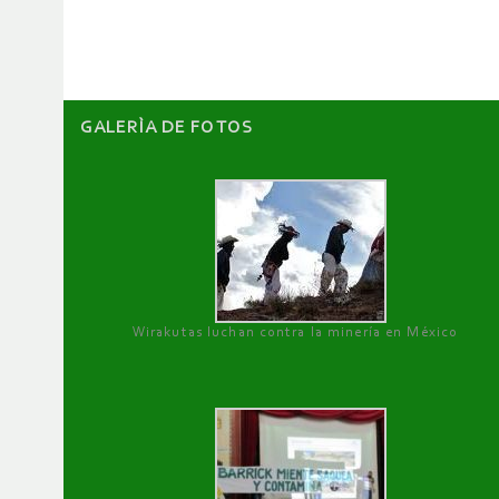
artículos
GALERÌA DE FOTOS
Wirakutas luchan contra la minería en México