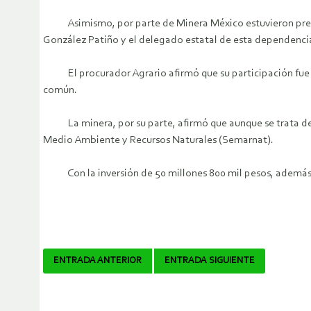
Asimismo, por parte de Minera México estuvieron present
González Patiño y el delegado estatal de esta dependen
El procurador Agrario afirmó que su participación fue para
común.
La minera, por su parte, afirmó que aunque se trata de t
Medio Ambiente y Recursos Naturales (Semarnat).
Con la inversión de 50 millones 800 mil pesos, además de 
Navegador
ENTRADA ANTERIOR
ENTRADA SIGUIENTE
de