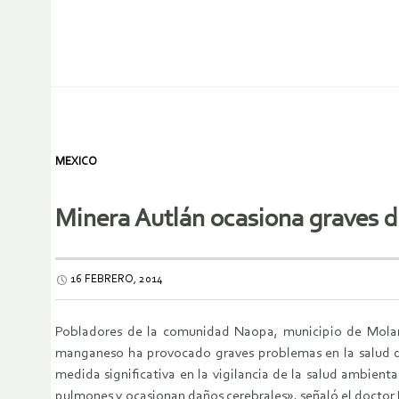
MEXICO
Minera Autlán ocasiona graves d
16 FEBRERO, 2014
Pobladores de la comunidad Naopa, municipio de Molang
manganeso ha provocado graves problemas en la salud de
medida significativa en la vigilancia de la salud ambient
pulmones y ocasionan daños cerebrales», señaló el doctor 