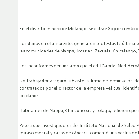
En el distrito minero de Molango, se extrae 80 por ciento d
Los daños en el ambiente, generaron protestas la última s
las comunidades de Naopa, Ixcatlán, Zacuala, Chicalango, T
Los inconformes denunciaron que el edil Gabriel Neri Herná
Un trabajador aseguró: «Existe la firme determinación de
contratados por el director de la empresa –al cual identi
los daños.
Habitantes de Naopa, Chinconcoac y Tolago, refieren que su
Pese a que investigadores del Instituto Nacional de Salud
retraso mental y casos de cáncer», comentó una vecina de