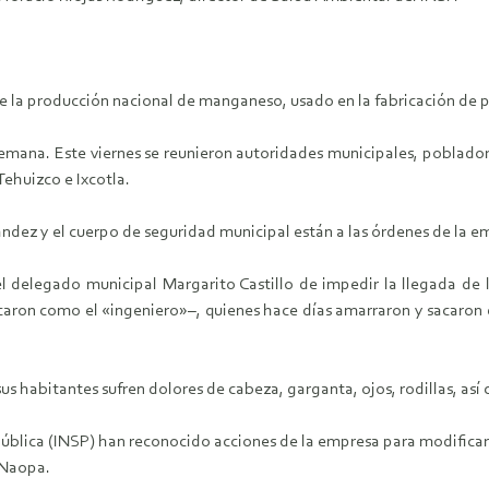
e la producción nacional de manganeso, usado en la fabricación de pil
emana. Este viernes se reunieron autoridades municipales, poblador
ehuizco e Ixcotla.
ndez y el cuerpo de seguridad municipal están a las órdenes de la emp
l delegado municipal Margarito Castillo de impedir la llegada de 
ficaron como el «ingeniero»–, quienes hace días amarraron y sacaron
s habitantes sufren dolores de cabeza, garganta, ojos, rodillas, así
 Pública (INSP) han reconocido acciones de la empresa para modificar
 Naopa.