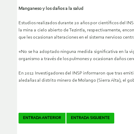
Manganeso y los daños a la salud
Estudios realizados durante 20 años por científicos del IN
la mina a cielo abierto de Tezintla, respectivamente, enc
que les ocasionan alteraciones en el sistema nervioso centr
«No se ha adoptado ninguna medida significativa en la vig
organismo a través de los pulmones y ocasionan daños cere
En 2012 Investigadores del INSP informaron que tras emi
aledañas al distrito minero de Molango (Sierra Alta), el g
Navegador
ENTRADA ANTERIOR
ENTRADA SIGUIENTE
de