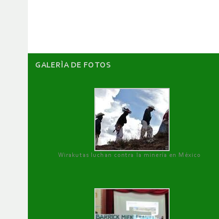
artículos
GALERÌA DE FOTOS
Wirakutas luchan contra la minería en México