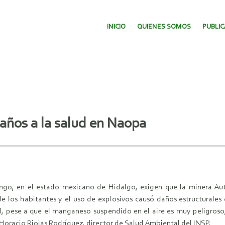
SALTAR AL CONTENIDO.
INICIO
QUIENES SOMOS
PUBLI
años a la salud en Naopa
o, en el estado mexicano de Hidalgo, exigen que la minera Autl
 los habitantes y el uso de explosivos causó daños estructurales
al, pese a que el manganeso suspendido en el aire es muy peligroso,
Horacio Riojas Rodríguez, director de Salud Ambiental del INSP.