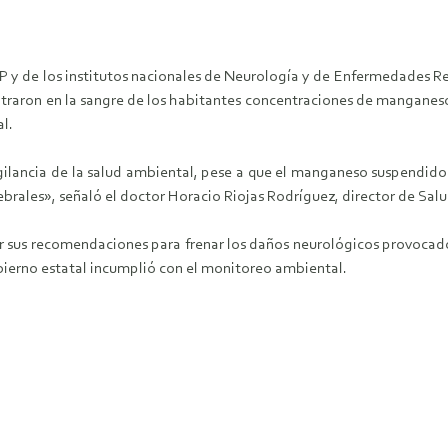
SP y de los institutos nacionales de Neurología y de Enfermedades Re
ontraron en la sangre de los habitantes concentraciones de manganeso
al.
ilancia de la salud ambiental, pese a que el manganeso suspendido en
brales», señaló el doctor Horacio Riojas Rodríguez, director de Sal
tir sus recomendaciones para frenar los daños neurológicos provoc
obierno estatal incumplió con el monitoreo ambiental.