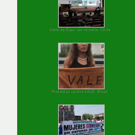
Valle de Elqui sin minería. Chile
Protestas contra VALE, Brasil